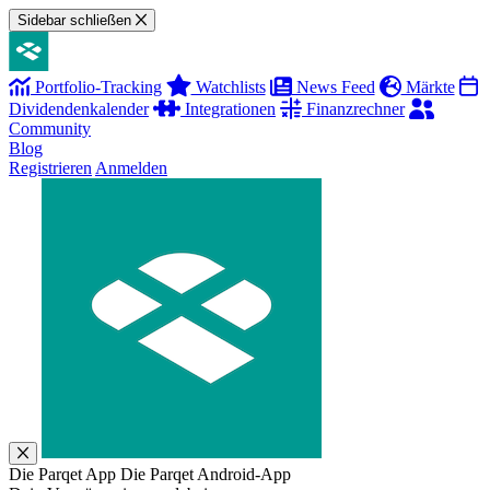
Sidebar schließen
Portfolio-Tracking
Watchlists
News Feed
Märkte
Dividendenkalender
Integrationen
Finanzrechner
Community
Blog
Registrieren
Anmelden
Die Parqet App
Die Parqet Android-App