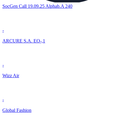
SocGen Call 19.09.25 Alphab.A 240
-
ARCURE S.A. EO-,1
-
Wizz Air
-
Global Fashion