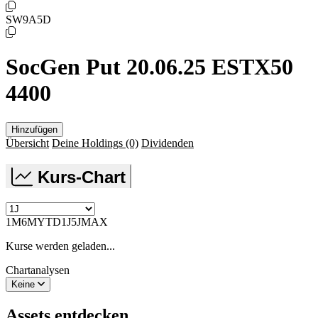
SW9A5D
SocGen Put 20.06.25 ESTX50
4400
Hinzufügen
Übersicht
Deine Holdings
(0)
Dividenden
Kurs-Chart
1M
6M
YTD
1J
5J
MAX
Kurse werden geladen...
Chartanalysen
Keine
Assets entdecken