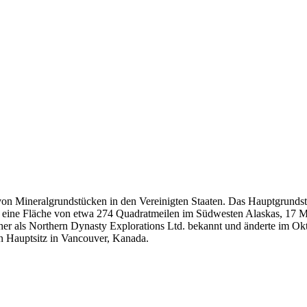
n von Mineralgrundstücken in den Vereinigten Staaten. Das Hauptgrun
er eine Fläche von etwa 274 Quadratmeilen im Südwesten Alaskas, 17 
her als Northern Dynasty Explorations Ltd. bekannt und änderte im O
n Hauptsitz in Vancouver, Kanada.