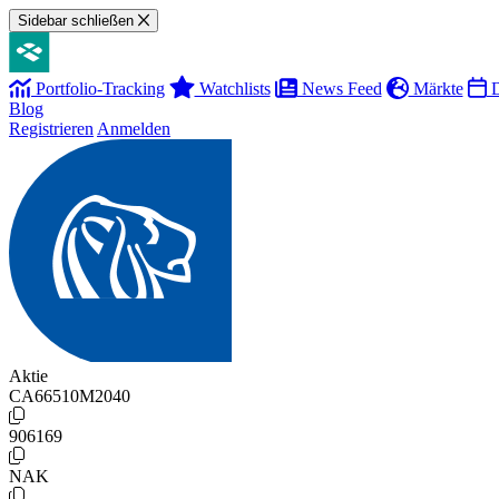
Sidebar schließen
Portfolio-Tracking
Watchlists
News Feed
Märkte
D
Blog
Registrieren
Anmelden
Aktie
CA66510M2040
906169
NAK