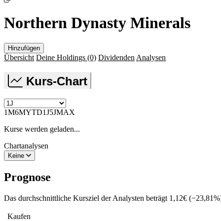
Northern Dynasty Minerals
Hinzufügen
Übersicht
Deine Holdings
(0)
Dividenden
Analysen
Kurs-Chart
1M
6M
YTD
1J
5J
MAX
Kurse werden geladen...
Chartanalysen
Keine
Prognose
Das durchschnittliche Kursziel der Analysten beträgt
1,12
€
(
−
23,81
%
Kaufen