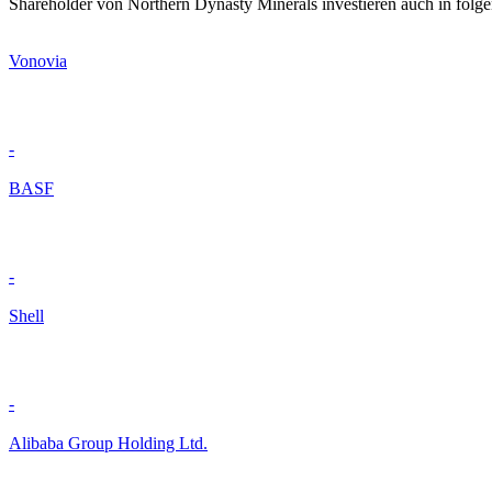
Shareholder von Northern Dynasty Minerals investieren auch in folg
Vonovia
-
BASF
-
Shell
-
Alibaba Group Holding Ltd.