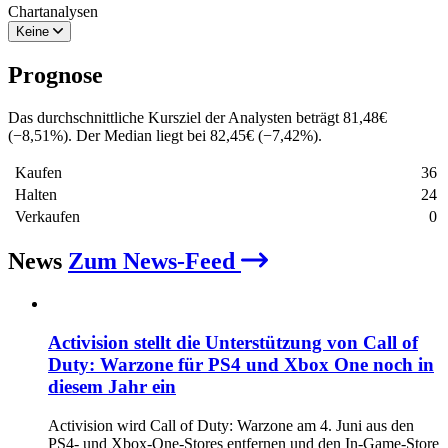
Chartanalysen
Keine
Prognose
Das durchschnittliche Kursziel der Analysten beträgt
81,48
€
(
−
8,51
%
)
. Der Median liegt bei
82,45
€
(
−
7,42
%
)
.
Kaufen
36
Halten
24
Verkaufen
0
News
Zum News-Feed
Activision stellt die Unterstützung von Call of
Duty: Warzone für PS4 und Xbox One noch in
diesem Jahr ein
Activision wird Call of Duty: Warzone am 4. Juni aus den
PS4- und Xbox-One-Stores entfernen und den In-Game-Store