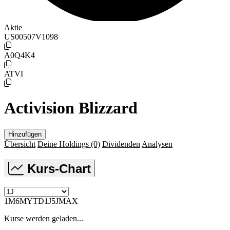
Aktie
US00507V1098
A0Q4K4
ATVI
Activision Blizzard
Hinzufügen
Übersicht
Deine Holdings
(0)
Dividenden
Analysen
Kurs-Chart
1M
6M
YTD
1J
5J
MAX
Kurse werden geladen...