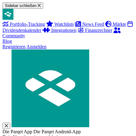
Sidebar schließen
Portfolio-Tracking
Watchlists
News Feed
Märkte
Dividendenkalender
Integrationen
Finanzrechner
Community
Blog
Registrieren
Anmelden
Die Parqet App
Die Parqet Android-App