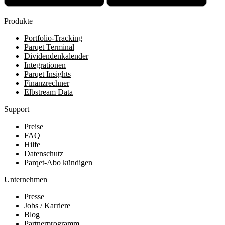
Produkte
Portfolio-Tracking
Parqet Terminal
Dividendenkalender
Integrationen
Parqet Insights
Finanzrechner
Elbstream Data
Support
Preise
FAQ
Hilfe
Datenschutz
Parqet-Abo kündigen
Unternehmen
Presse
Jobs / Karriere
Blog
Partnerprogramm