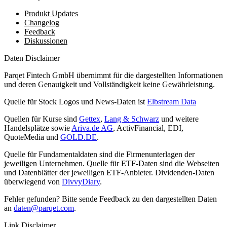
Produkt Updates
Changelog
Feedback
Diskussionen
Daten Disclaimer
Parqet Fintech GmbH übernimmt für die dargestellten Informationen
und deren Genauigkeit und Vollständigkeit keine Gewährleistung.
Quelle für Stock Logos und News-Daten ist
Elbstream Data
Quellen für Kurse sind
Gettex
,
Lang & Schwarz
und weitere
Handelsplätze sowie
Ariva.de AG
, ActivFinancial, EDI,
QuoteMedia und
GOLD.DE
.
Quelle für Fundamentaldaten sind die Firmenunterlagen der
jeweiligen Unternehmen. Quelle für ETF-Daten sind die Webseiten
und Datenblätter der jeweiligen ETF-Anbieter. Dividenden-Daten
überwiegend von
DivvyDiary
.
Fehler gefunden? Bitte sende Feedback zu den dargestellten Daten
an
daten@parqet.com
.
Link Disclaimer