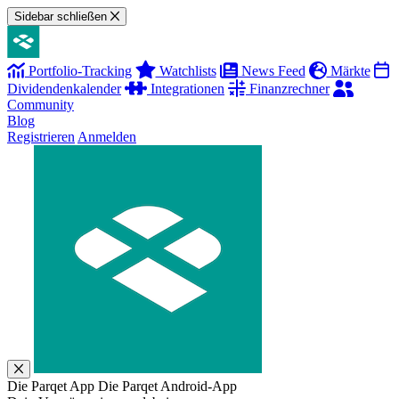
Sidebar schließen
Portfolio-Tracking
Watchlists
News Feed
Märkte
Dividendenkalender
Integrationen
Finanzrechner
Community
Blog
Registrieren
Anmelden
Die Parqet App
Die Parqet Android-App