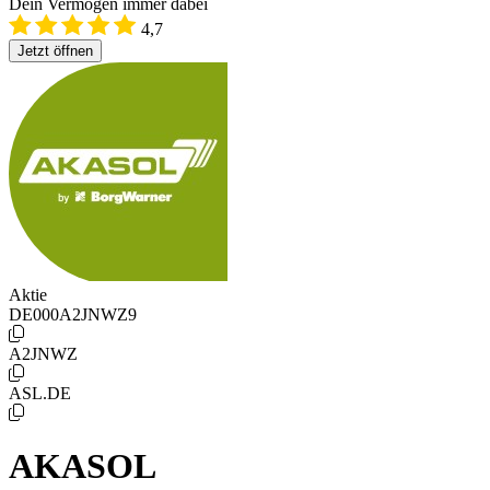
Dein Vermögen immer dabei
4,7
Jetzt öffnen
Aktie
DE000A2JNWZ9
A2JNWZ
ASL.DE
AKASOL