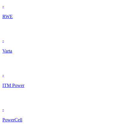
-
RWE
-
Varta
-
ITM Power
-
PowerCell