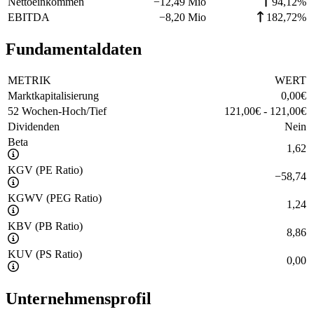
Nettoeinkommen
−
12,49 Mio
94,12%
EBITDA
−
8,20 Mio
182,72%
Fundamentaldaten
METRIK
WERT
Marktkapitalisierung
0,00
€
52 Wochen-Hoch/Tief
121,00
€
-
121,00
€
Dividenden
Nein
Beta
1,62
KGV (PE Ratio)
−
58,74
KGWV (PEG Ratio)
1,24
KBV (PB Ratio)
8,86
KUV (PS Ratio)
0,00
Unternehmensprofil