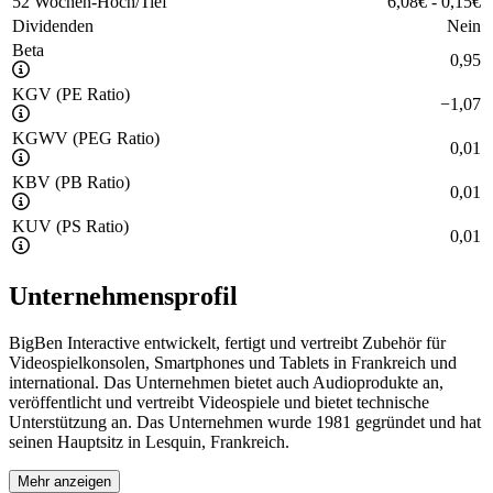
52 Wochen-Hoch/Tief
6,08
€
-
0,15
€
Dividenden
Nein
Beta
0,95
KGV (PE Ratio)
−
1,07
KGWV (PEG Ratio)
0,01
KBV (PB Ratio)
0,01
KUV (PS Ratio)
0,01
Unternehmensprofil
BigBen Interactive entwickelt, fertigt und vertreibt Zubehör für
Videospielkonsolen, Smartphones und Tablets in Frankreich und
international. Das Unternehmen bietet auch Audioprodukte an,
veröffentlicht und vertreibt Videospiele und bietet technische
Unterstützung an. Das Unternehmen wurde 1981 gegründet und hat
seinen Hauptsitz in Lesquin, Frankreich.
Mehr anzeigen