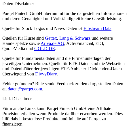
Daten Disclaimer
Parqet Fintech GmbH übernimmt für die dargestellten Informationen
und deren Genauigkeit und Vollständigkeit keine Gewährleistung.
Quelle für Stock Logos und News-Daten ist
Elbstream Data
Quellen für Kurse sind
Gettex
,
Lang & Schwarz
und weitere
Handelsplätze sowie
Ariva.de AG
, ActivFinancial, EDI,
QuoteMedia und
GOLD.DE
.
Quelle für Fundamentaldaten sind die Firmenunterlagen der
jeweiligen Unternehmen. Quelle für ETF-Daten sind die Webseiten
und Datenblätter der jeweiligen ETF-Anbieter. Dividenden-Daten
überwiegend von
DivvyDiary
.
Fehler gefunden? Bitte sende Feedback zu den dargestellten Daten
an
daten@parqet.com
.
Link Disclaimer
Für manche Links kann Parqet Fintech GmbH eine Affiliate-
Provision erhalten wenn Produkte darüber erworben werden. Dies
hilft dabei, kostenlose Produkte und Inhalte auf Parqet zu
finanzieren.