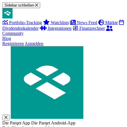
Sidebar schließen
Portfolio-Tracking
Watchlists
News Feed
Märkte
Dividendenkalender
Integrationen
Finanzrechner
Community
Blog
Registrieren
Anmelden
Die Parqet App
Die Parqet Android-App