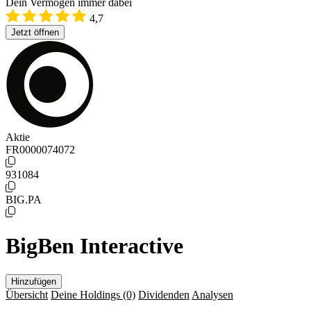
Dein Vermögen immer dabei
4,7
Jetzt öffnen
Aktie
FR0000074072
931084
BIG.PA
BigBen Interactive
Hinzufügen
Übersicht
Deine Holdings
(0)
Dividenden
Analysen