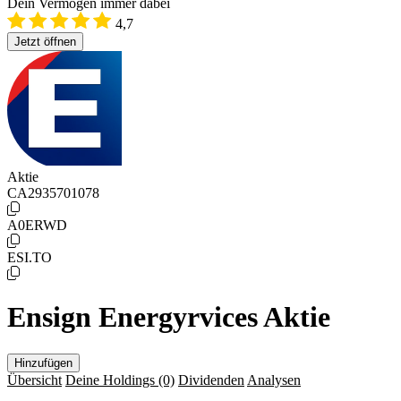
Dein Vermögen immer dabei
4,7
Jetzt öffnen
Aktie
CA2935701078
A0ERWD
ESI.TO
Ensign Energyrvices Aktie
Hinzufügen
Übersicht
Deine Holdings
(0)
Dividenden
Analysen