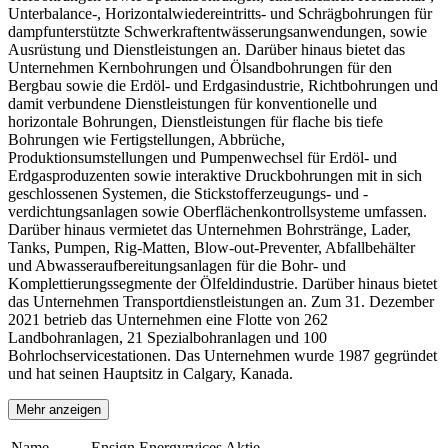
Unterbalance-, Horizontalwiedereintritts- und Schrägbohrungen für
dampfunterstützte Schwerkraftentwässerungsanwendungen, sowie
Ausrüstung und Dienstleistungen an. Darüber hinaus bietet das
Unternehmen Kernbohrungen und Ölsandbohrungen für den
Bergbau sowie die Erdöl- und Erdgasindustrie, Richtbohrungen und
damit verbundene Dienstleistungen für konventionelle und
horizontale Bohrungen, Dienstleistungen für flache bis tiefe
Bohrungen wie Fertigstellungen, Abbrüche,
Produktionsumstellungen und Pumpenwechsel für Erdöl- und
Erdgasproduzenten sowie interaktive Druckbohrungen mit in sich
geschlossenen Systemen, die Stickstofferzeugungs- und -
verdichtungsanlagen sowie Oberflächenkontrollsysteme umfassen.
Darüber hinaus vermietet das Unternehmen Bohrstränge, Lader,
Tanks, Pumpen, Rig-Matten, Blow-out-Preventer, Abfallbehälter
und Abwasseraufbereitungsanlagen für die Bohr- und
Komplettierungssegmente der Ölfeldindustrie. Darüber hinaus bietet
das Unternehmen Transportdienstleistungen an. Zum 31. Dezember
2021 betrieb das Unternehmen eine Flotte von 262
Landbohranlagen, 21 Spezialbohranlagen und 100
Bohrlochservicestationen. Das Unternehmen wurde 1987 gegründet
und hat seinen Hauptsitz in Calgary, Kanada.
Mehr anzeigen
Name
Ensign Energyrvices Aktie