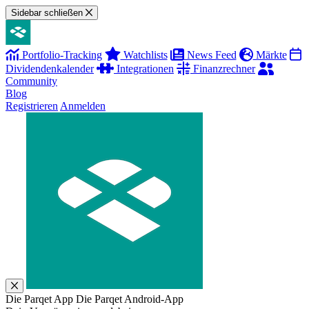
Sidebar schließen
Portfolio-Tracking
Watchlists
News Feed
Märkte
Dividendenkalender
Integrationen
Finanzrechner
Community
Blog
Registrieren
Anmelden
Die Parqet App
Die Parqet Android-App