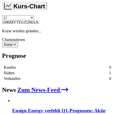
Kurs-Chart
1M
6M
YTD
1J
5J
MAX
Kurse werden geladen...
Chartanalysen
Keine
Prognose
Kaufen
0
Halten
1
Verkaufen
0
News
Zum News-Feed
Ensign Energy verfehlt Q1‑Prognosen; Aktie