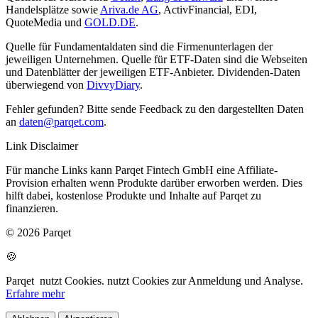
Handelsplätze sowie
Ariva.de AG
, ActivFinancial, EDI,
QuoteMedia und
GOLD.DE
.
Quelle für Fundamentaldaten sind die Firmenunterlagen der
jeweiligen Unternehmen. Quelle für ETF-Daten sind die Webseiten
und Datenblätter der jeweiligen ETF-Anbieter. Dividenden-Daten
überwiegend von
DivvyDiary
.
Fehler gefunden? Bitte sende Feedback zu den dargestellten Daten
an
daten@parqet.com
.
Link Disclaimer
Für manche Links kann Parqet Fintech GmbH eine Affiliate-
Provision erhalten wenn Produkte darüber erworben werden. Dies
hilft dabei, kostenlose Produkte und Inhalte auf Parqet zu
finanzieren.
© 2026 Parqet
🍪
Parqet
nutzt Cookies.
nutzt Cookies zur Anmeldung und Analyse.
Erfahre mehr