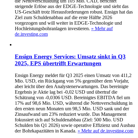
die Nettoverschuldung um 105 Mio. CAD, berichtet
steigende Erlöse aus der EDGE-Technologie und sieht das
US-Geschäft trotz Herausforderungen robust. Ensign hat das
Ziel zum Schuldenabbau auf die erste Hälfte 2026
vorgezogen und will weiter in EDGE-Technologie und
Hochleistungsbohranlagen investieren.
» Mehr auf
de.investing.com
Ensign Energy Services: Umsatz sinkt in Q3
2025, EPS übertrifft Erwartungen
Ensign Energy meldet für Q3 2025 einen Umsatz von 411,2
Mio. USD, ein Rückgang von 5% gegenüber dem Vorjahr,
aber leicht über den Analystenerwartungen. Das bereinigte
Ergebnis je Aktie lag bei -0,02 USD und übertraf die
Schätzung von -0,0306 USD. Bereinigtes EBITDA fiel um
17% auf 98,6 Mio. USD, während die Nettoverschuldung in
den ersten neun Monaten um 98,5 Mio. USD sank und der
Zinsaufwand um 23% reduziert wurde. Das Management
fokussiert sich auf Schuldenabbau (Ziel: 500 Mio. USD
Schulden bis Q1 2026) sowie operative Effizienz und Ausbau
der Bohrkapazitäten in Kanada.
» Mehr auf de.investing.com