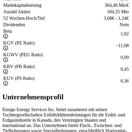
Marktkapitalisierung
364,49 Mio
€
Anzahl Aktien
184,35 Mio
52 Wochen-Hoch/Tief
3,08
€
-
1,24
€
Dividenden
Nein
Beta
1,92
KGV (PE Ratio)
−
11,08
KGWV (PEG Ratio)
0,09
KBV (PB Ratio)
0,45
KUV (PS Ratio)
0,36
Unternehmensprofil
Ensign Energy Services Inc. bietet zusammen mit seinen
Tochtergesellschaften Erdölfelddienstleistungen für die Erdöl- und
Erdgasindustrie in Kanada, den Vereinigten Staaten und
international an. Das Unternehmen bietet Flach-, Zwischen- und
Tiefbohrungen sowie Spezialbohrungen, einschließlich Horizontal-,