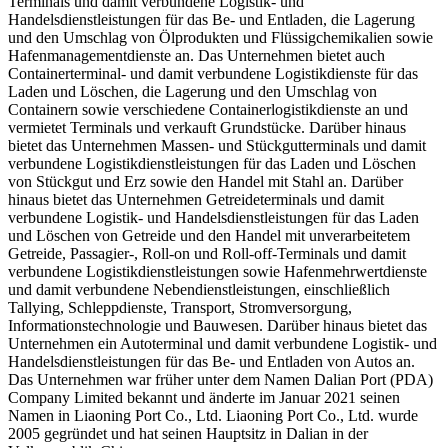
Terminals und damit verbundene Logistik- und
Handelsdienstleistungen für das Be- und Entladen, die Lagerung
und den Umschlag von Ölprodukten und Flüssigchemikalien sowie
Hafenmanagementdienste an. Das Unternehmen bietet auch
Containerterminal- und damit verbundene Logistikdienste für das
Laden und Löschen, die Lagerung und den Umschlag von
Containern sowie verschiedene Containerlogistikdienste an und
vermietet Terminals und verkauft Grundstücke. Darüber hinaus
bietet das Unternehmen Massen- und Stückgutterminals und damit
verbundene Logistikdienstleistungen für das Laden und Löschen
von Stückgut und Erz sowie den Handel mit Stahl an. Darüber
hinaus bietet das Unternehmen Getreideterminals und damit
verbundene Logistik- und Handelsdienstleistungen für das Laden
und Löschen von Getreide und den Handel mit unverarbeitetem
Getreide, Passagier-, Roll-on und Roll-off-Terminals und damit
verbundene Logistikdienstleistungen sowie Hafenmehrwertdienste
und damit verbundene Nebendienstleistungen, einschließlich
Tallying, Schleppdienste, Transport, Stromversorgung,
Informationstechnologie und Bauwesen. Darüber hinaus bietet das
Unternehmen ein Autoterminal und damit verbundene Logistik- und
Handelsdienstleistungen für das Be- und Entladen von Autos an.
Das Unternehmen war früher unter dem Namen Dalian Port (PDA)
Company Limited bekannt und änderte im Januar 2021 seinen
Namen in Liaoning Port Co., Ltd. Liaoning Port Co., Ltd. wurde
2005 gegründet und hat seinen Hauptsitz in Dalian in der