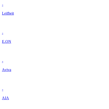
-
Leifheit
-
E.ON
-
Aviva
-
AIA