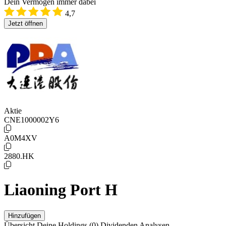
Dein Vermögen immer dabei
4,7
Jetzt öffnen
Aktie
CNE1000002Y6
A0M4XV
2880.HK
Liaoning Port H
Hinzufügen
Übersicht
Deine Holdings
(0)
Dividenden
Analysen