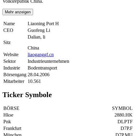
Volksrepublik China.
Mehr anzeigen
Name
Liaoning Port H
CEO
Guofeng Li
Dalian, li
Sitz
China
Website
liaoganggf.cn
Sektor
Industrieunternehmen
Industrie
Bodentransport
Börsengang
28.04.2006
Mitarbeiter
10.561
Ticker Symbole
BÖRSE
SYMBOL
Hkse
2880.HK
Pnk
DLPTF
Frankfurt
D7P.F
München
D7P.MU