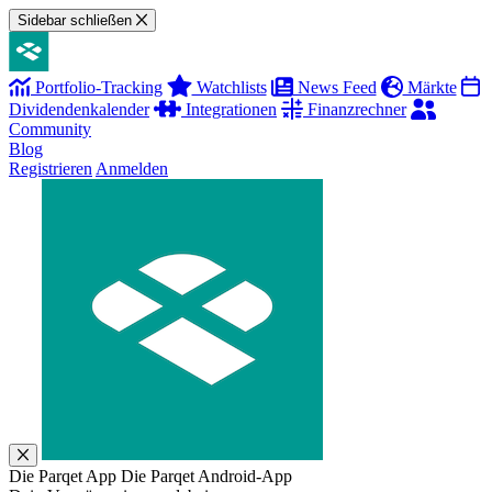
Sidebar schließen
Portfolio-Tracking
Watchlists
News Feed
Märkte
Dividendenkalender
Integrationen
Finanzrechner
Community
Blog
Registrieren
Anmelden
Die Parqet App
Die Parqet Android-App