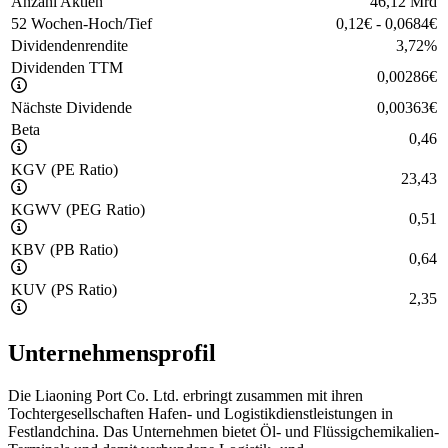
Anzahl Aktien
46,12 Mrd
52 Wochen-Hoch/Tief
0,12
€
-
0,0684
€
Dividendenrendite
3,72
%
Dividenden TTM
0,00286
€
Nächste Dividende
0,00363
€
Beta
0,46
KGV (PE Ratio)
23,43
KGWV (PEG Ratio)
0,51
KBV (PB Ratio)
0,64
KUV (PS Ratio)
2,35
Unternehmensprofil
Die Liaoning Port Co. Ltd. erbringt zusammen mit ihren
Tochtergesellschaften Hafen- und Logistikdienstleistungen in
Festlandchina. Das Unternehmen bietet Öl- und Flüssigchemikalien-