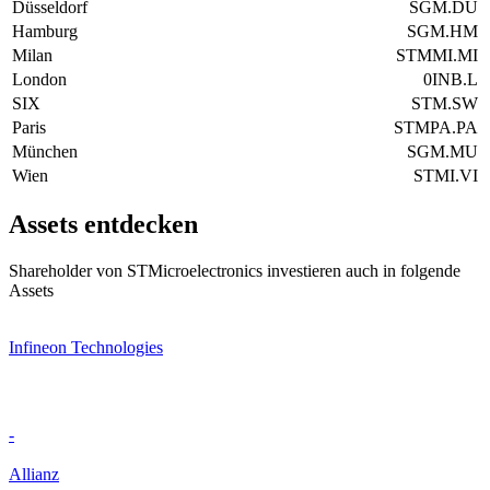
Düsseldorf
SGM.DU
Hamburg
SGM.HM
Milan
STMMI.MI
London
0INB.L
SIX
STM.SW
Paris
STMPA.PA
München
SGM.MU
Wien
STMI.VI
Assets entdecken
Shareholder von STMicroelectronics investieren auch in folgende
Assets
Infineon Technologies
-
Allianz