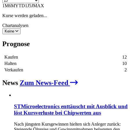
1M
6M
YTD
1J
5J
MAX
Kurse werden geladen...
Chartanalysen
Keine
Prognose
Kaufen
12
Halten
10
Verkaufen
2
News
Zum News-Feed
STMicroelectronics enttäuscht mit Ausblick und
löst Kursverluste bei Chipwerten aus
Nach jüngsten Kursgewinnen hielten sich Anleger zurück:
Steigende Ölpreise und Gewinnmitnahmen belasteten den