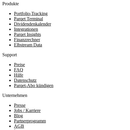
Produkte
Portfolio-Tracking
Parqet Terminal
Dividendenkalender
Integrationen
Parqet Insights
Finanzrechner
Elbstream Data
Support
Preise
FAQ
Hilfe
Datenschutz
Parqet-Abo kündigen
Unternehmen
Presse
Jobs / Karriere
Blog
Partnerprogramm
AGB