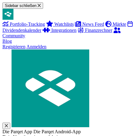
Sidebar schließen
Portfolio-Tracking
Watchlists
News Feed
Märkte
Dividendenkalender
Integrationen
Finanzrechner
Community
Blog
Registrieren
Anmelden
Die Parqet App
Die Parqet Android-App