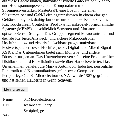
drahtlose Ladelösungen, galvanisch isolierte Gate-Treiber, Nieder-
und Hochspannungsverstärker, Komparatoren und
Strommessverstärker; MasterGaN, eine Lösung, die einen
Siliziumtreiber und GaN-Leistungstransistoren in einem einzigen
Gehäuse integriert; drahtgebundene und drahtlose Konnektivitäts-
ICs; Touchscreen-Controller; Produkte für mikroelektromechanische
Systeme (MEMS), einschließlich Sensoren und Aktuatoren; und
optische Sensorlösungen. Das Gruppensegment Mikrocontroller und
digitale ICs bietet Allzweck- und sichere Mikrocontroller,
Hochfrequenz- und elektrisch löschbare programmierbare
Festwertspeicher sowie Hochfrequenz-, Digital- und Mixed-Signal-
ASICs. Das Unternehmen bietet auch Montage- und andere
Dienstleistungen an. Das Unternehmen vertreibt seine Produkte über
Distributoren und Einzelhändler sowie über Handelsvertreter. Das
Unternehmen beliefert die Märkte Automobil, Industrie, persönliche
Elektronik und Kommunikationsgeräte sowie Computer und
Peripheriegeräte. STMicroelectronics N.V. wurde 1987 gegründet
und hat seinen Hauptsitz in Genf, Schweiz.
Mehr anzeigen
Name
STMicroelectronics
CEO
Jean-Marc Chery
Schiphol, ge
Sitz