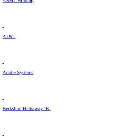
ASML Holding
-
AT&T
-
Adobe Systems
-
Berkshire Hathaway ‘B’
-