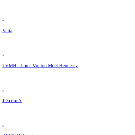
-
Varta
-
LVMH - Louis Vuitton Moët Hennessy
-
JD.com A
-