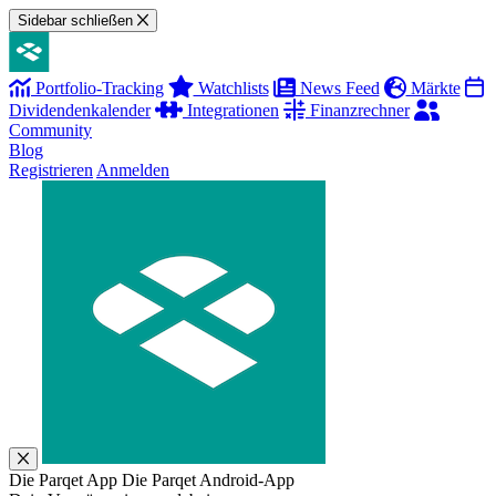
Sidebar schließen
Portfolio-Tracking
Watchlists
News Feed
Märkte
Dividendenkalender
Integrationen
Finanzrechner
Community
Blog
Registrieren
Anmelden
Die Parqet App
Die Parqet Android-App