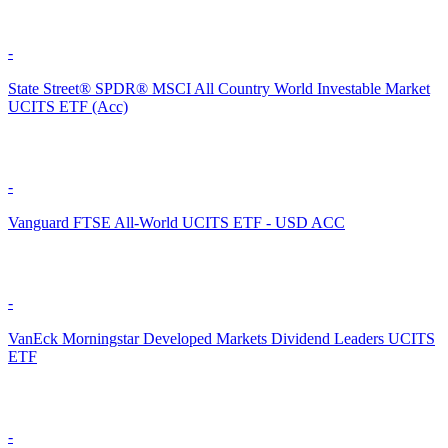
-
State Street® SPDR® MSCI All Country World Investable Market
UCITS ETF (Acc)
-
Vanguard FTSE All-World UCITS ETF - USD ACC
-
VanEck Morningstar Developed Markets Dividend Leaders UCITS
ETF
-