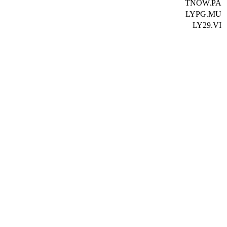
TNOW.PA
LYPG.MU
LY29.VI