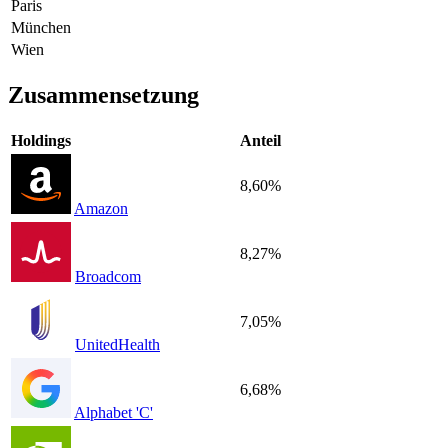
Paris
München
Wien
Zusammensetzung
Holdings
Anteil
8,60%
Amazon
8,27%
Broadcom
7,05%
UnitedHealth
6,68%
Alphabet 'C'