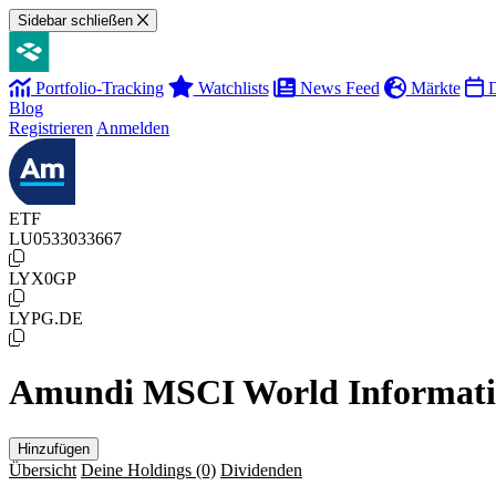
Sidebar schließen
Portfolio-Tracking
Watchlists
News Feed
Märkte
D
Blog
Registrieren
Anmelden
ETF
LU0533033667
LYX0GP
LYPG.DE
Amundi MSCI World Informati
Hinzufügen
Übersicht
Deine Holdings
(0)
Dividenden