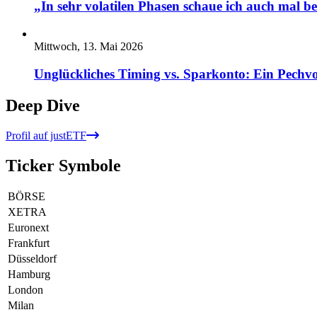
„In sehr volatilen Phasen schaue ich auch mal b
Mittwoch, 13. Mai 2026
Unglückliches Timing vs. Sparkonto: Ein Pechvo
Deep Dive
Profil auf justETF
Ticker Symbole
BÖRSE
XETRA
Euronext
Frankfurt
Düsseldorf
Hamburg
London
Milan