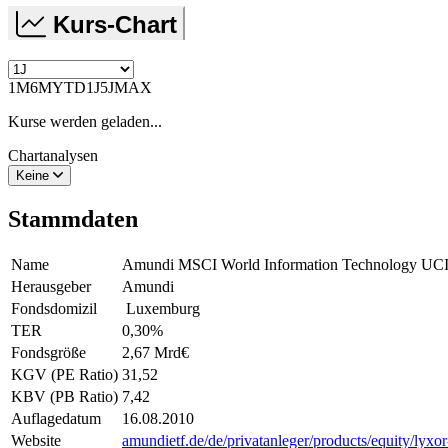
Kurs-Chart
1M
6M
YTD
1J
5J
MAX
Kurse werden geladen...
Chartanalysen
Keine
Stammdaten
Name
Amundi MSCI World Information Technology U
Herausgeber
Amundi
Fondsdomizil
Luxemburg
TER
0,30
%
Fondsgröße
2,67 Mrd
€
KGV (PE Ratio)
31,52
KBV (PB Ratio)
7,42
Auflagedatum
16.08.2010
Website
amundietf.de/de/privatanleger/products/equity/lyxo