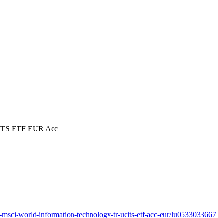
CITS ETF EUR Acc
r-msci-world-information-technology-tr-ucits-etf-acc-eur/lu0533033667