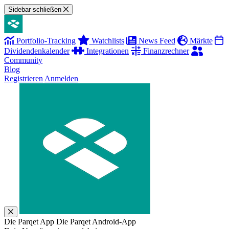
Sidebar schließen
Portfolio-Tracking
Watchlists
News Feed
Märkte
Dividendenkalender
Integrationen
Finanzrechner
Community
Blog
Registrieren
Anmelden
Die Parqet App
Die Parqet Android-App