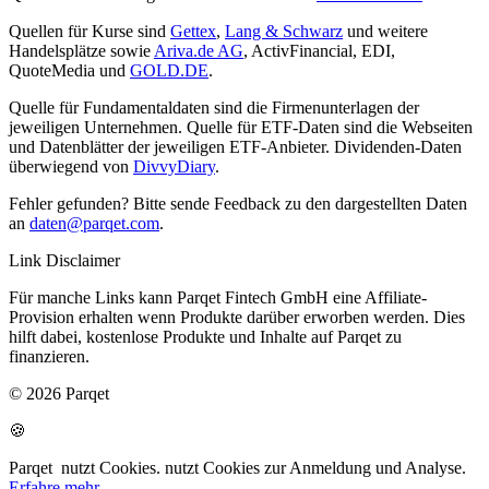
Quellen für Kurse sind
Gettex
,
Lang & Schwarz
und weitere
Handelsplätze sowie
Ariva.de AG
, ActivFinancial, EDI,
QuoteMedia und
GOLD.DE
.
Quelle für Fundamentaldaten sind die Firmenunterlagen der
jeweiligen Unternehmen. Quelle für ETF-Daten sind die Webseiten
und Datenblätter der jeweiligen ETF-Anbieter. Dividenden-Daten
überwiegend von
DivvyDiary
.
Fehler gefunden? Bitte sende Feedback zu den dargestellten Daten
an
daten@parqet.com
.
Link Disclaimer
Für manche Links kann Parqet Fintech GmbH eine Affiliate-
Provision erhalten wenn Produkte darüber erworben werden. Dies
hilft dabei, kostenlose Produkte und Inhalte auf Parqet zu
finanzieren.
© 2026 Parqet
🍪
Parqet
nutzt Cookies.
nutzt Cookies zur Anmeldung und Analyse.
Erfahre mehr