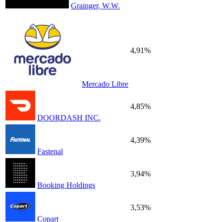
Grainger, W.W.
4,91%
Mercado Libre
4,85%
DOORDASH INC.
4,39%
Fastenal
3,94%
Booking Holdings
3,53%
Copart