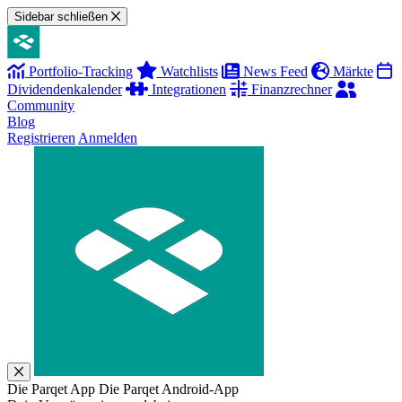
Sidebar schließen
Portfolio-Tracking
Watchlists
News Feed
Märkte
Dividendenkalender
Integrationen
Finanzrechner
Community
Blog
Registrieren
Anmelden
Die Parqet App
Die Parqet Android-App