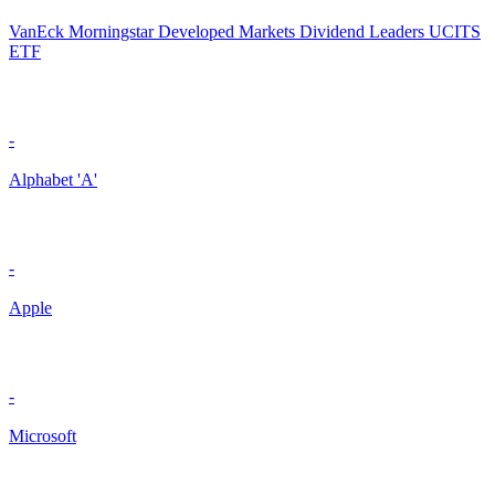
VanEck Morningstar Developed Markets Dividend Leaders UCITS
ETF
-
Alphabet 'A'
-
Apple
-
Microsoft