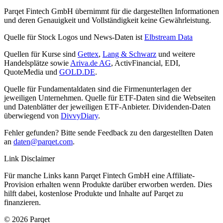
Parqet Fintech GmbH übernimmt für die dargestellten Informationen
und deren Genauigkeit und Vollständigkeit keine Gewährleistung.
Quelle für Stock Logos und News-Daten ist
Elbstream Data
Quellen für Kurse sind
Gettex
,
Lang & Schwarz
und weitere
Handelsplätze sowie
Ariva.de AG
, ActivFinancial, EDI,
QuoteMedia und
GOLD.DE
.
Quelle für Fundamentaldaten sind die Firmenunterlagen der
jeweiligen Unternehmen. Quelle für ETF-Daten sind die Webseiten
und Datenblätter der jeweiligen ETF-Anbieter. Dividenden-Daten
überwiegend von
DivvyDiary
.
Fehler gefunden? Bitte sende Feedback zu den dargestellten Daten
an
daten@parqet.com
.
Link Disclaimer
Für manche Links kann Parqet Fintech GmbH eine Affiliate-
Provision erhalten wenn Produkte darüber erworben werden. Dies
hilft dabei, kostenlose Produkte und Inhalte auf Parqet zu
finanzieren.
© 2026 Parqet