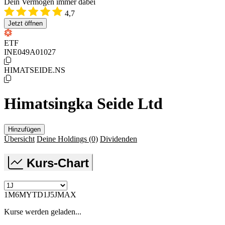
Dein Vermögen immer dabei
4,7
Jetzt öffnen
ETF
INE049A01027
HIMATSEIDE.NS
Himatsingka Seide Ltd
Hinzufügen
Übersicht
Deine Holdings
(0)
Dividenden
Kurs-Chart
1M
6M
YTD
1J
5J
MAX
Kurse werden geladen...