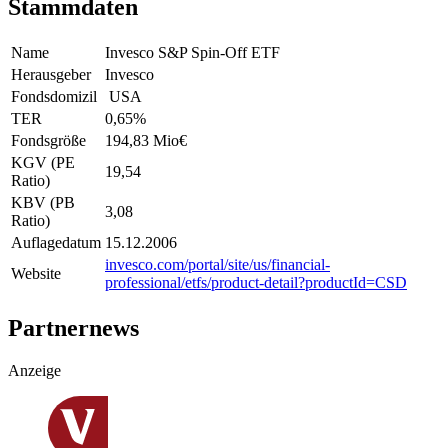
Stammdaten
Name
Invesco S&P Spin-Off ETF
Herausgeber
Invesco
Fondsdomizil
USA
TER
0,65
%
Fondsgröße
194,83 Mio
€
KGV (PE
19,54
Ratio)
KBV (PB
3,08
Ratio)
Auflagedatum
15.12.2006
invesco.com/portal/site/us/financial-
Website
professional/etfs/product-detail?productId=CSD
Partnernews
Anzeige