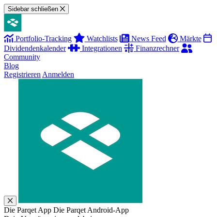
Sidebar schließen
Portfolio-Tracking
Watchlists
News Feed
Märkte
Dividendenkalender
Integrationen
Finanzrechner
Community
Blog
Registrieren
Anmelden
Die Parqet App
Die Parqet Android-App