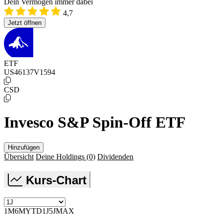
Dein Vermögen immer dabei
4,7
Jetzt öffnen
ETF
US46137V1594
CSD
Invesco S&P Spin-Off ETF
Hinzufügen
Übersicht
Deine Holdings
(0)
Dividenden
Kurs-Chart
1M
6M
YTD
1J
5J
MAX