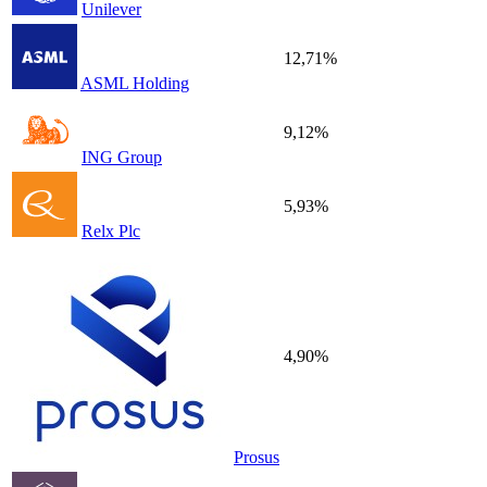
Unilever
12,71%
ASML Holding
9,12%
ING Group
5,93%
Relx Plc
4,90%
Prosus