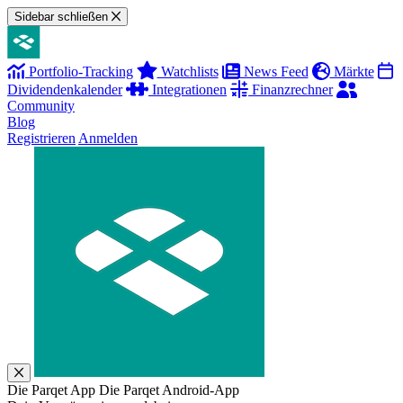
Sidebar schließen
Portfolio-Tracking
Watchlists
News Feed
Märkte
Dividendenkalender
Integrationen
Finanzrechner
Community
Blog
Registrieren
Anmelden
Die Parqet App
Die Parqet Android-App