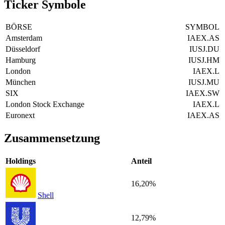
Ticker Symbole
BÖRSE
SYMBOL
Amsterdam
IAEX.AS
Düsseldorf
IUSJ.DU
Hamburg
IUSJ.HM
London
IAEX.L
München
IUSJ.MU
SIX
IAEX.SW
London Stock Exchange
IAEX.L
Euronext
IAEX.AS
Zusammensetzung
Holdings
Anteil
16,20%
Shell
12,79%