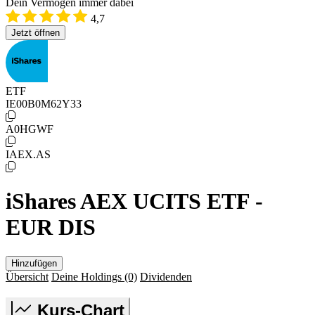
Dein Vermögen immer dabei
4,7
Jetzt öffnen
ETF
IE00B0M62Y33
A0HGWF
IAEX.AS
iShares AEX UCITS ETF -
EUR DIS
Hinzufügen
Übersicht
Deine Holdings
(0)
Dividenden
Kurs-Chart