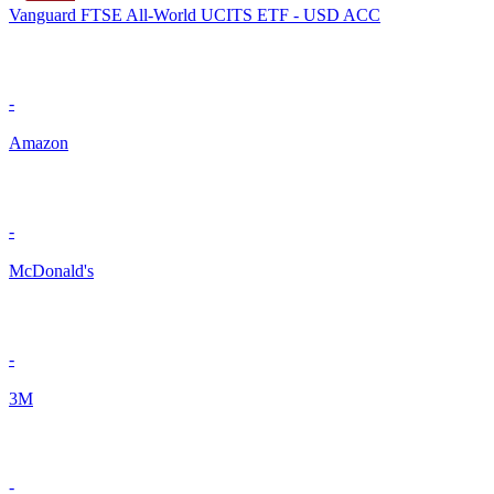
Vanguard FTSE All-World UCITS ETF - USD ACC
-
Amazon
-
McDonald's
-
3M
-