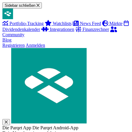
Sidebar schließen
Portfolio-Tracking
Watchlists
News Feed
Märkte
Dividendenkalender
Integrationen
Finanzrechner
Community
Blog
Registrieren
Anmelden
Die Parqet App
Die Parqet Android-App