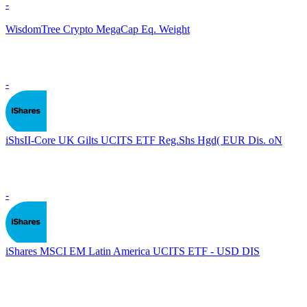
-
WisdomTree Crypto MegaCap Eq. Weight
-
iShsII-Core UK Gilts UCITS ETF Reg.Shs Hgd( EUR Dis. oN
-
iShares MSCI EM Latin America UCITS ETF - USD DIS
-