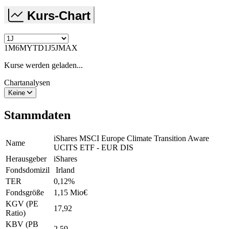
Kurs-Chart
1M
6M
YTD
1J
5J
MAX
Kurse werden geladen...
Chartanalysen
Keine
Stammdaten
iShares MSCI Europe Climate Transition Aware
Name
UCITS ETF - EUR DIS
Herausgeber
iShares
Fondsdomizil
Irland
TER
0,12
%
Fondsgröße
1,15 Mio
€
KGV (PE
17,92
Ratio)
KBV (PB
2,59