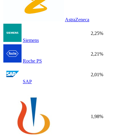
AstraZeneca
2,25%
Siemens
2,21%
Roche PS
2,01%
SAP
1,98%