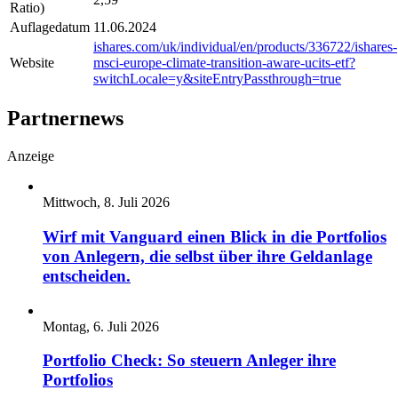
Ratio)
Auflagedatum
11.06.2024
ishares.com/uk/individual/en/products/336722/ishares-
Website
msci-europe-climate-transition-aware-ucits-etf?
switchLocale=y&siteEntryPassthrough=true
Partnernews
Anzeige
Mittwoch, 8. Juli 2026
Wirf mit Vanguard einen Blick in die Portfolios
von Anlegern, die selbst über ihre Geldanlage
entscheiden.
Montag, 6. Juli 2026
Portfolio Check: So steuern Anleger ihre
Portfolios