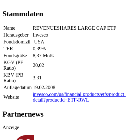
Stammdaten
Name
REVENUESHARES LARGE CAP ETF
Herausgeber
Invesco
Fondsdomizil
USA
TER
0,39
%
Fondsgröße
8,37 Mrd
€
KGV (PE
20,02
Ratio)
KBV (PB
3,31
Ratio)
Auflagedatum
19.02.2008
invesco.com/us/financial-products/etfs/product-
Website
detail?productId=ETF-RWL
Partnernews
Anzeige