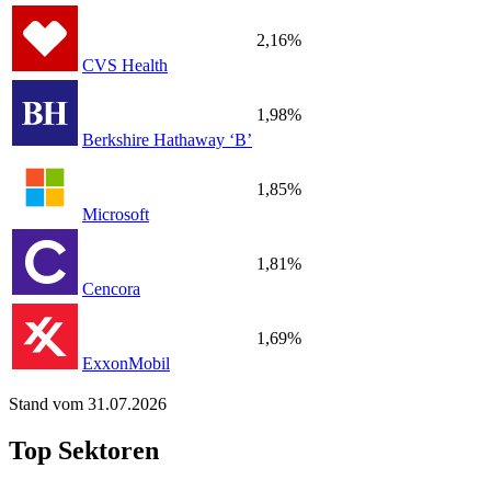
2,16%
CVS Health
1,98%
Berkshire Hathaway ‘B’
1,85%
Microsoft
1,81%
Cencora
1,69%
ExxonMobil
Stand vom 31.07.2026
Top Sektoren