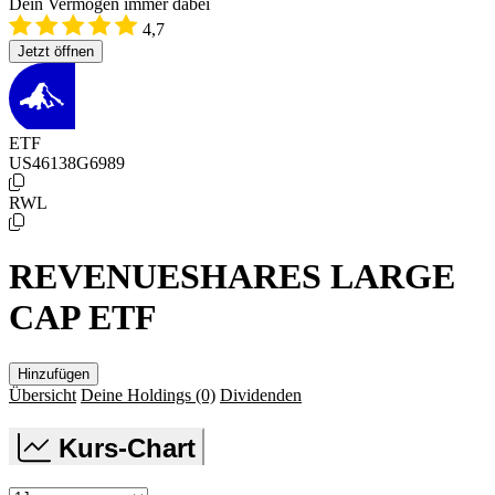
Dein Vermögen immer dabei
4,7
Jetzt öffnen
ETF
US46138G6989
RWL
REVENUESHARES LARGE
CAP ETF
Hinzufügen
Übersicht
Deine Holdings
(0)
Dividenden
Kurs-Chart