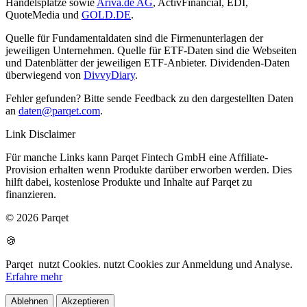
Handelsplätze sowie
Ariva.de AG
, ActivFinancial, EDI,
QuoteMedia und
GOLD.DE
.
Quelle für Fundamentaldaten sind die Firmenunterlagen der
jeweiligen Unternehmen. Quelle für ETF-Daten sind die Webseiten
und Datenblätter der jeweiligen ETF-Anbieter. Dividenden-Daten
überwiegend von
DivvyDiary
.
Fehler gefunden? Bitte sende Feedback zu den dargestellten Daten
an
daten@parqet.com
.
Link Disclaimer
Für manche Links kann Parqet Fintech GmbH eine Affiliate-
Provision erhalten wenn Produkte darüber erworben werden. Dies
hilft dabei, kostenlose Produkte und Inhalte auf Parqet zu
finanzieren.
© 2026 Parqet
🍪
Parqet
nutzt Cookies.
nutzt Cookies zur Anmeldung und Analyse.
Erfahre mehr
Ablehnen
Akzeptieren