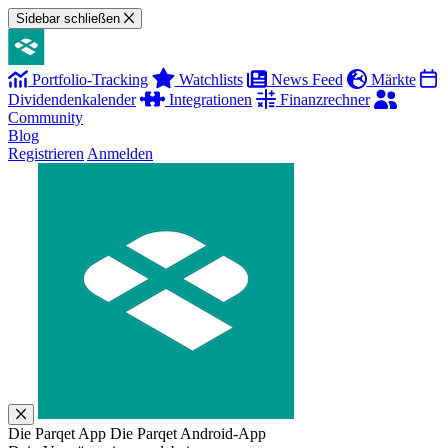
Sidebar schließen
Portfolio-Tracking
Watchlists
News Feed
Märkte
Dividendenkalender
Integrationen
Finanzrechner
Community
Blog
Registrieren
Anmelden
Die Parqet App
Die Parqet Android-App