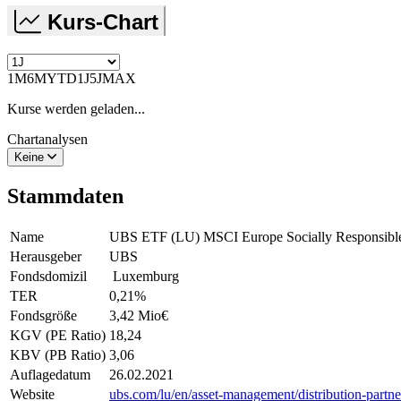
Kurs-Chart
1M
6M
YTD
1J
5J
MAX
Kurse werden geladen...
Chartanalysen
Keine
Stammdaten
Name
UBS ETF (LU) MSCI Europe Socially Responsi
Herausgeber
UBS
Fondsdomizil
Luxemburg
TER
0,21
%
Fondsgröße
3,42 Mio
€
KGV (PE Ratio)
18,24
KBV (PB Ratio)
3,06
Auflagedatum
26.02.2021
Website
ubs.com/lu/en/asset-management/distribution-partne