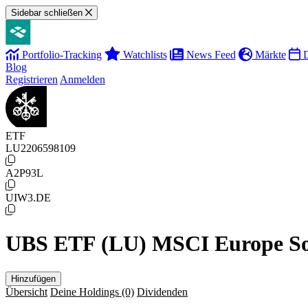
Sidebar schließen
Portfolio-Tracking
Watchlists
News Feed
Märkte
D
Blog
Registrieren
Anmelden
ETF
LU2206598109
A2P93L
UIW3.DE
UBS ETF (LU) MSCI Europe So
Hinzufügen
Übersicht
Deine Holdings
(0)
Dividenden