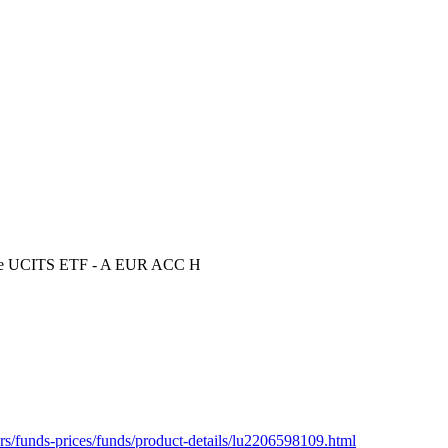
ble UCITS ETF - A EUR ACC H
rs/funds-prices/funds/product-details/lu2206598109.html