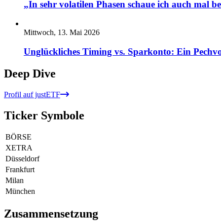
„In sehr volatilen Phasen schaue ich auch mal b
Mittwoch, 13. Mai 2026
Unglückliches Timing vs. Sparkonto: Ein Pechvo
Deep Dive
Profil auf justETF
Ticker Symbole
BÖRSE
XETRA
Düsseldorf
Frankfurt
Milan
München
Zusammensetzung