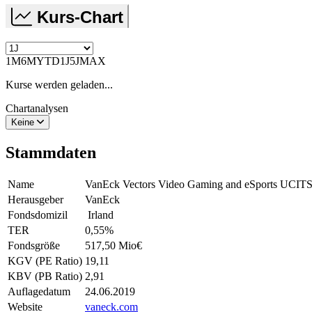
Kurs-Chart
1M
6M
YTD
1J
5J
MAX
Kurse werden geladen...
Chartanalysen
Keine
Stammdaten
Name
VanEck Vectors Video Gaming and eSports UCI
Herausgeber
VanEck
Fondsdomizil
Irland
TER
0,55
%
Fondsgröße
517,50 Mio
€
KGV (PE Ratio)
19,11
KBV (PB Ratio)
2,91
Auflagedatum
24.06.2019
Website
vaneck.com