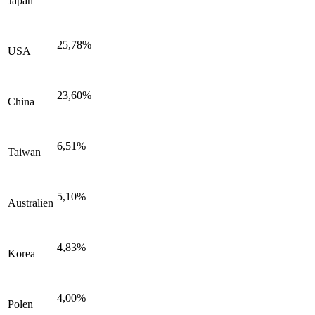
Japan
25,78%
USA
23,60%
China
6,51%
Taiwan
5,10%
Australien
4,83%
Korea
4,00%
Polen