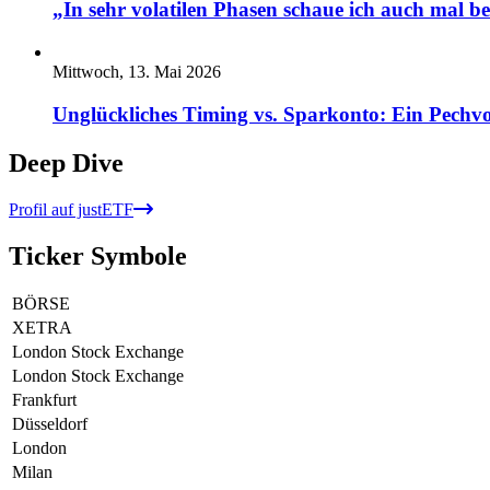
„In sehr volatilen Phasen schaue ich auch mal b
Mittwoch, 13. Mai 2026
Unglückliches Timing vs. Sparkonto: Ein Pechvo
Deep Dive
Profil auf justETF
Ticker Symbole
BÖRSE
XETRA
London Stock Exchange
London Stock Exchange
Frankfurt
Düsseldorf
London
Milan