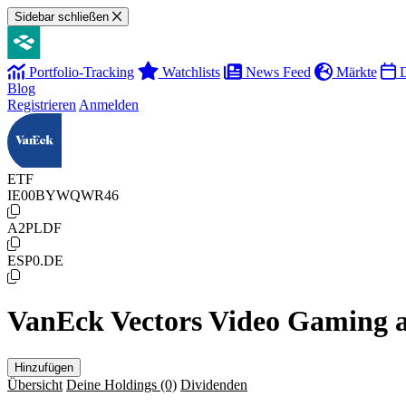
Sidebar schließen
Portfolio-Tracking
Watchlists
News Feed
Märkte
D
Blog
Registrieren
Anmelden
ETF
IE00BYWQWR46
A2PLDF
ESP0.DE
VanEck Vectors Video Gaming
Hinzufügen
Übersicht
Deine Holdings
(0)
Dividenden