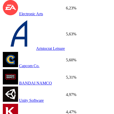
6,23%
Electronic Arts
5,63%
Aristocrat Leisure
5,60%
Capcom Co.
5,31%
BANDAI NAMCO
4,97%
Unity Software
4,47%