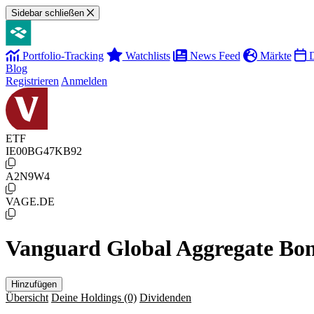
Sidebar schließen
Portfolio-Tracking
Watchlists
News Feed
Märkte
D
Blog
Registrieren
Anmelden
ETF
IE00BG47KB92
A2N9W4
VAGE.DE
Vanguard Global Aggregate B
Hinzufügen
Übersicht
Deine Holdings
(0)
Dividenden