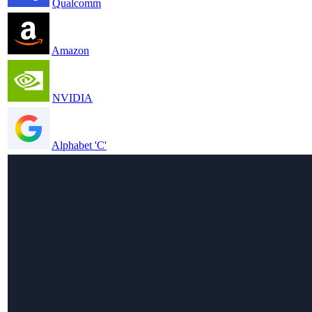
Qualcomm
Amazon
NVIDIA
Alphabet 'C'