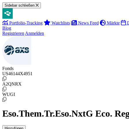
Sidebar schließen
Portfolio-Tracking
Watchlists
News Feed
Märkte
D
Blog
Registrieren
Anmelden
Fonds
US46144X4951
A2QNRX
WUGI
Eso.Them.Tr.Eso.NxtG Eco. Reg
Hinzufügen