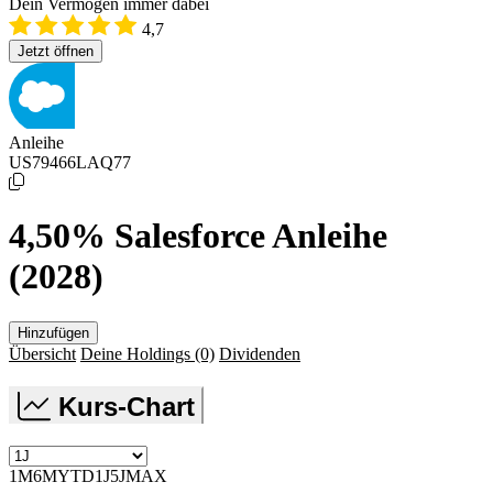
Dein Vermögen immer dabei
4,7
Jetzt öffnen
Anleihe
US79466LAQ77
4,50% Salesforce Anleihe
(2028)
Hinzufügen
Übersicht
Deine Holdings
(0)
Dividenden
Kurs-Chart
1M
6M
YTD
1J
5J
MAX