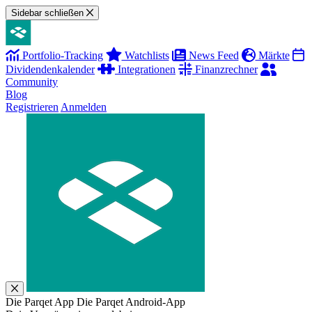
Sidebar schließen
Portfolio-Tracking
Watchlists
News Feed
Märkte
Dividendenkalender
Integrationen
Finanzrechner
Community
Blog
Registrieren
Anmelden
Die Parqet App
Die Parqet Android-App