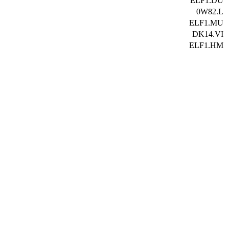
ELF1.DU
0W82.L
ELF1.MU
DK14.VI
ELF1.HM