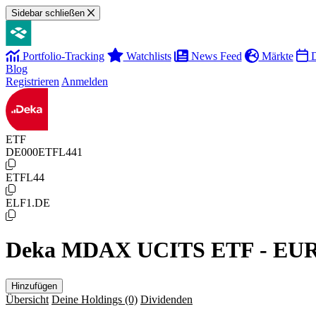
Sidebar schließen
Portfolio-Tracking
Watchlists
News Feed
Märkte
D
Blog
Registrieren
Anmelden
ETF
DE000ETFL441
ETFL44
ELF1.DE
Deka MDAX UCITS ETF - EU
Hinzufügen
Übersicht
Deine Holdings
(0)
Dividenden