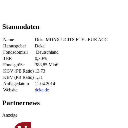
Stammdaten
Name
Deka MDAX UCITS ETF - EUR ACC
Herausgeber
Deka
Fondsdomizil
Deutschland
TER
0,30
%
Fondsgröße
388,85 Mio
€
KGV (PE Ratio)
13,73
KBV (PB Ratio)
1,31
Auflagedatum
11.04.2014
Website
deka.de
Partnernews
Anzeige