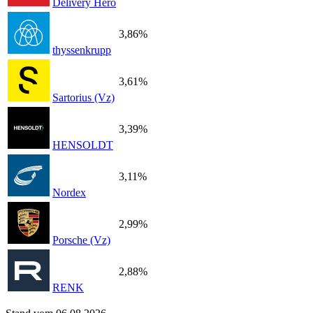
Delivery Hero
3,86%
thyssenkrupp
3,61%
Sartorius (Vz)
3,39%
HENSOLDT
3,11%
Nordex
2,99%
Porsche (Vz)
2,88%
RENK