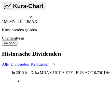
Kurs-Chart
1M
6M
YTD
1J
5J
MAX
Kurse werden geladen...
Chartanalysen
Keine
Historische
Dividenden
Alle
Dividenden
Kennzahlen
In 2015 hat Deka MDAX UCITS ETF - EUR ACC
0,75
€
Divi