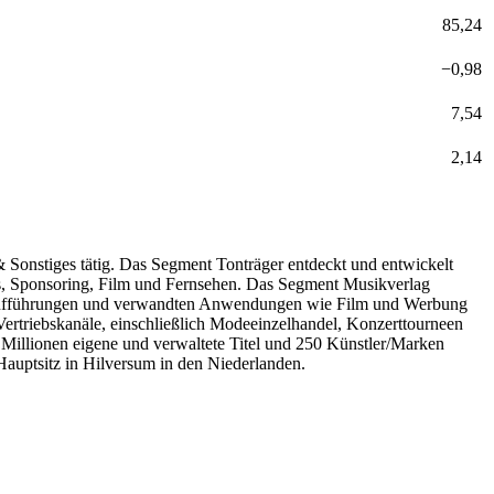
85,24
−
0,98
7,54
2,14
 Sonstiges tätig. Das Segment Tonträger entdeckt und entwickelt
ts, Sponsoring, Film und Fernsehen. Das Segment Musikverlag
en Aufführungen und verwandten Anwendungen wie Film und Werbung
rtriebskanäle, einschließlich Modeeinzelhandel, Konzerttourneen
 Millionen eigene und verwaltete Titel und 250 Künstler/Marken
auptsitz in Hilversum in den Niederlanden.