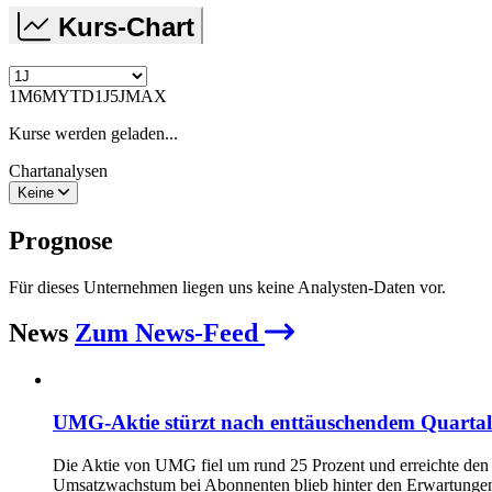
Kurs-Chart
1M
6M
YTD
1J
5J
MAX
Kurse werden geladen...
Chartanalysen
Keine
Prognose
Für dieses Unternehmen liegen uns keine Analysten-Daten vor.
News
Zum News-Feed
UMG-Aktie stürzt nach enttäuschendem Quartal 
Die Aktie von UMG fiel um rund 25 Prozent und erreichte den t
Umsatzwachstum bei Abonnenten blieb hinter den Erwartungen