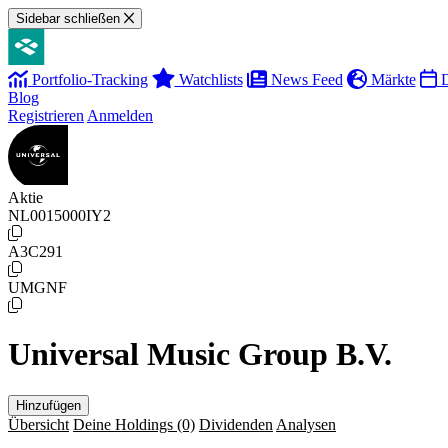
Sidebar schließen
Portfolio-Tracking
Watchlists
News Feed
Märkte
D
Blog
Registrieren
Anmelden
Aktie
NL0015000IY2
A3C291
UMGNF
Universal Music Group B.V.
Hinzufügen
Übersicht
Deine Holdings
(0)
Dividenden
Analysen