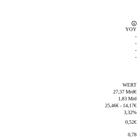
YOY
-
-
-
-
WERT
27,37 Mrd
€
1,83 Mrd
25,46
€
-
14,17
€
3,32
%
0,52
€
0,78