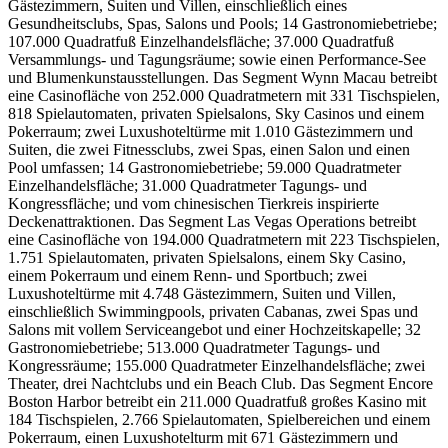
Gästezimmern, Suiten und Villen, einschließlich eines
Gesundheitsclubs, Spas, Salons und Pools; 14 Gastronomiebetriebe;
107.000 Quadratfuß Einzelhandelsfläche; 37.000 Quadratfuß
Versammlungs- und Tagungsräume; sowie einen Performance-See
und Blumenkunstausstellungen. Das Segment Wynn Macau betreibt
eine Casinofläche von 252.000 Quadratmetern mit 331 Tischspielen,
818 Spielautomaten, privaten Spielsalons, Sky Casinos und einem
Pokerraum; zwei Luxushoteltürme mit 1.010 Gästezimmern und
Suiten, die zwei Fitnessclubs, zwei Spas, einen Salon und einen
Pool umfassen; 14 Gastronomiebetriebe; 59.000 Quadratmeter
Einzelhandelsfläche; 31.000 Quadratmeter Tagungs- und
Kongressfläche; und vom chinesischen Tierkreis inspirierte
Deckenattraktionen. Das Segment Las Vegas Operations betreibt
eine Casinofläche von 194.000 Quadratmetern mit 223 Tischspielen,
1.751 Spielautomaten, privaten Spielsalons, einem Sky Casino,
einem Pokerraum und einem Renn- und Sportbuch; zwei
Luxushoteltürme mit 4.748 Gästezimmern, Suiten und Villen,
einschließlich Swimmingpools, privaten Cabanas, zwei Spas und
Salons mit vollem Serviceangebot und einer Hochzeitskapelle; 32
Gastronomiebetriebe; 513.000 Quadratmeter Tagungs- und
Kongressräume; 155.000 Quadratmeter Einzelhandelsfläche; zwei
Theater, drei Nachtclubs und ein Beach Club. Das Segment Encore
Boston Harbor betreibt ein 211.000 Quadratfuß großes Kasino mit
184 Tischspielen, 2.766 Spielautomaten, Spielbereichen und einem
Pokerraum, einen Luxushotelturm mit 671 Gästezimmern und