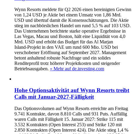
Wynn Resorts meldete für Q2 2026 einen bereinigten Gewinn
von 1,24 USD je Aktie bei einem Umsatz von 1,86 Mrd.
USD und übertraf damit die Konsensschätzungen. Die Aktie
stieg im nachbörslichen Handel um rund 5,5 % auf 103 USD.
Das Unternehmen berichtete starke operative Ergebnisse in
Las Vegas, Macau und Boston, hält eine Liquidität von 4,0
Mrd. USD und erhöht das Budget für das Al Marjan
Island‑Projekt in den VAE um rund 600 Mio. USD bei
verschobener Eröffnung auf September 2027. Management
betont anhaltend robuste Nachfrage und ein solides
Renditeprofil trotz höherer Projektkosten und steigender
Betriebsausgaben.
» Mehr auf de.investing.com
Hohe Optionsaktivität auf Wynn Resorts treibt
Calls mit Januar-2027-Fälligkeit
Das Optionsvolumen auf Wynn Resorts erreichte am Freitag
9.741 Kontrakte, davon 8.810 Calls und 931 Puts. Auffällig
waren Calls mit Fälligkeit 15. Januar 2027: Strike 115 mit
3.532 Kontrakten (Open Interest 253) und Strike 120 mit
2.850 Kontrakten (Open Interest 424). Die Aktie stieg 1,4 %