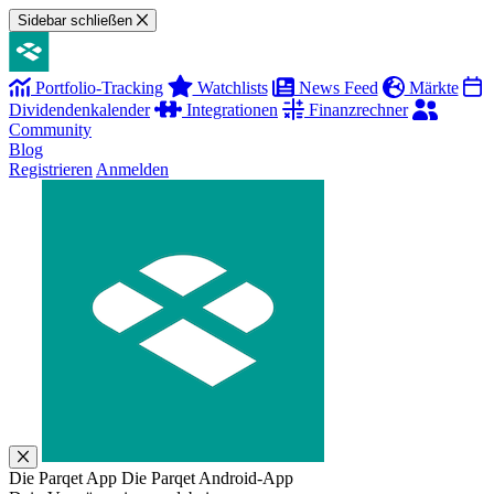
Sidebar schließen
Portfolio-Tracking
Watchlists
News Feed
Märkte
Dividendenkalender
Integrationen
Finanzrechner
Community
Blog
Registrieren
Anmelden
Die Parqet App
Die Parqet Android-App