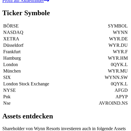
Profil auf Aktienfinder
Ticker Symbole
BÖRSE
SYMBOL
NASDAQ
WYNN
XETRA
WYR.DE
Düsseldorf
WYR.DU
Frankfurt
WYR.F
Hamburg
WYR.HM
London
0QYK.L
München
WYR.MU
SIX
WYNN.SW
London Stock Exchange
0QYK.L
NYSE
AFGD
Pnk
APYP
Nse
AVROIND.NS
Assets entdecken
Shareholder von Wynn Resorts investieren auch in folgende Assets