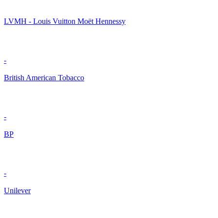
LVMH - Louis Vuitton Moët Hennessy
-
British American Tobacco
-
BP
-
Unilever