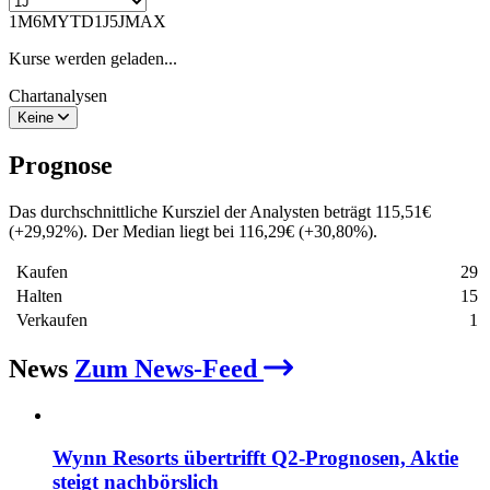
1M
6M
YTD
1J
5J
MAX
Kurse werden geladen...
Chartanalysen
Keine
Prognose
Das durchschnittliche Kursziel der Analysten beträgt
115,51
€
(
+
29,92
%
)
. Der Median liegt bei
116,29
€
(
+
30,80
%
)
.
Kaufen
29
Halten
15
Verkaufen
1
News
Zum News-Feed
Wynn Resorts übertrifft Q2‑Prognosen, Aktie
steigt nachbörslich