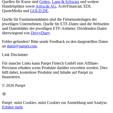
Quellen für Kurse sind
Gettex
,
Lang & Schwarz
und weitere
Handelsplätze sowie
Ariva.de AG
, ActivFinancial, EDI,
QuoteMedia und
GOLD.DE
.
Quelle für Fundamentaldaten sind die Firmenunterlagen der
jeweiligen Unternehmen. Quelle für ETF-Daten sind die Webseiten
und Datenblätter der jeweiligen ETF-Anbieter. Dividenden-Daten
überwiegend von
DivvyDiary
.
Fehler gefunden? Bitte sende Feedback zu den dargestellten Daten
an
daten@parqet.com
.
Link Disclaimer
Für manche Links kann Parqet Fintech GmbH eine Affiliate-
Provision erhalten wenn Produkte darüber erworben werden. Dies
hilft dabei, kostenlose Produkte und Inhalte auf Parqet zu
finanzieren.
© 2026 Parqet
🍪
Parqet
nutzt Cookies.
nutzt Cookies zur Anmeldung und Analyse.
Erfahre mehr