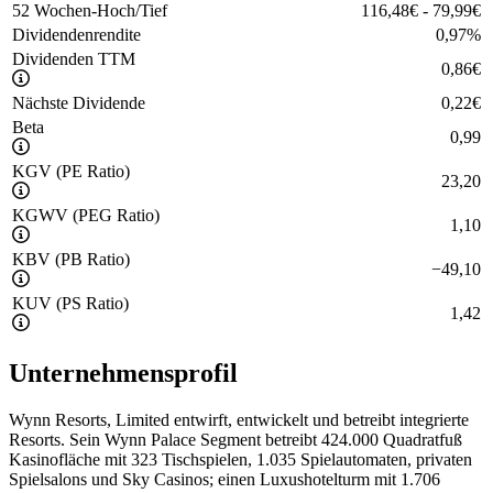
52 Wochen-Hoch/Tief
116,48
€
-
79,99
€
Dividendenrendite
0,97
%
Dividenden TTM
0,86
€
Nächste Dividende
0,22
€
Beta
0,99
KGV (PE Ratio)
23,20
KGWV (PEG Ratio)
1,10
KBV (PB Ratio)
−
49,10
KUV (PS Ratio)
1,42
Unternehmensprofil
Wynn Resorts, Limited entwirft, entwickelt und betreibt integrierte
Resorts. Sein Wynn Palace Segment betreibt 424.000 Quadratfuß
Kasinofläche mit 323 Tischspielen, 1.035 Spielautomaten, privaten
Spielsalons und Sky Casinos; einen Luxushotelturm mit 1.706