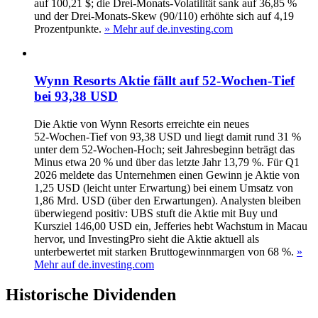
auf 100,21 $; die Drei-Monats-Volatilität sank auf 36,85 %
und der Drei-Monats-Skew (90/110) erhöhte sich auf 4,19
Prozentpunkte.
» Mehr auf de.investing.com
Wynn Resorts Aktie fällt auf 52‑Wochen‑Tief
bei 93,38 USD
Die Aktie von Wynn Resorts erreichte ein neues
52‑Wochen‑Tief von 93,38 USD und liegt damit rund 31 %
unter dem 52‑Wochen‑Hoch; seit Jahresbeginn beträgt das
Minus etwa 20 % und über das letzte Jahr 13,79 %. Für Q1
2026 meldete das Unternehmen einen Gewinn je Aktie von
1,25 USD (leicht unter Erwartung) bei einem Umsatz von
1,86 Mrd. USD (über den Erwartungen). Analysten bleiben
überwiegend positiv: UBS stuft die Aktie mit Buy und
Kursziel 146,00 USD ein, Jefferies hebt Wachstum in Macau
hervor, und InvestingPro sieht die Aktie aktuell als
unterbewertet mit starken Bruttogewinnmargen von 68 %.
»
Mehr auf de.investing.com
Historische
Dividenden