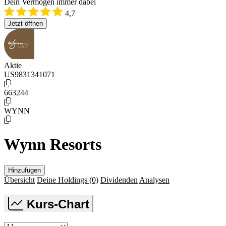
Dein Vermögen immer dabei
4,7
Jetzt öffnen
Aktie
US9831341071
663244
WYNN
Wynn Resorts
Hinzufügen
Übersicht
Deine Holdings
(0)
Dividenden
Analysen
Kurs-Chart