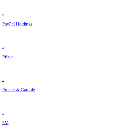
-
PayPal Holdings
-
Pfizer
-
Procter & Gamble
-
3M