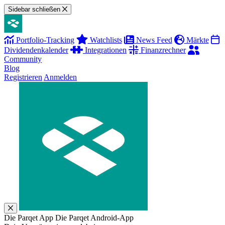
Sidebar schließen
Portfolio-Tracking
Watchlists
News Feed
Märkte
Dividendenkalender
Integrationen
Finanzrechner
Community
Blog
Registrieren
Anmelden
Die Parqet App
Die Parqet Android-App