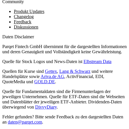
Community
Produkt Updates
Changelog
Feedback
Diskussionen
Daten Disclaimer
Parqet Fintech GmbH übernimmt für die dargestellten Informationen
und deren Genauigkeit und Vollständigkeit keine Gewährleistung.
Quelle für Stock Logos und News-Daten ist
Elbstream Data
Quellen für Kurse sind
Gettex
,
Lang & Schwarz
und weitere
Handelsplätze sowie
Ariva.de AG
, ActivFinancial, EDI,
QuoteMedia und
GOLD.DE
.
Quelle für Fundamentaldaten sind die Firmenunterlagen der
jeweiligen Unternehmen. Quelle für ETF-Daten sind die Webseiten
und Datenblätter der jeweiligen ETF-Anbieter. Dividenden-Daten
überwiegend von
DivvyDiary
.
Fehler gefunden? Bitte sende Feedback zu den dargestellten Daten
an
daten@parqet.com
.