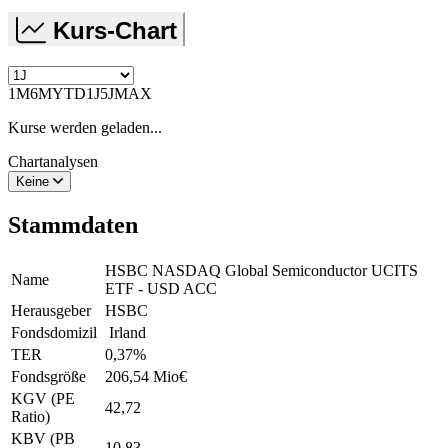
Kurs-Chart
1M
6M
YTD
1J
5J
MAX
Kurse werden geladen...
Chartanalysen
Keine
Stammdaten
HSBC NASDAQ Global Semiconductor UCITS
Name
ETF - USD ACC
Herausgeber
HSBC
Fondsdomizil
Irland
TER
0,37
%
Fondsgröße
206,54 Mio
€
KGV (PE
42,72
Ratio)
KBV (PB
10,83