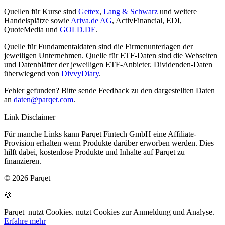
Quellen für Kurse sind
Gettex
,
Lang & Schwarz
und weitere
Handelsplätze sowie
Ariva.de AG
, ActivFinancial, EDI,
QuoteMedia und
GOLD.DE
.
Quelle für Fundamentaldaten sind die Firmenunterlagen der
jeweiligen Unternehmen. Quelle für ETF-Daten sind die Webseiten
und Datenblätter der jeweiligen ETF-Anbieter. Dividenden-Daten
überwiegend von
DivvyDiary
.
Fehler gefunden? Bitte sende Feedback zu den dargestellten Daten
an
daten@parqet.com
.
Link Disclaimer
Für manche Links kann Parqet Fintech GmbH eine Affiliate-
Provision erhalten wenn Produkte darüber erworben werden. Dies
hilft dabei, kostenlose Produkte und Inhalte auf Parqet zu
finanzieren.
© 2026 Parqet
🍪
Parqet
nutzt Cookies.
nutzt Cookies zur Anmeldung und Analyse.
Erfahre mehr