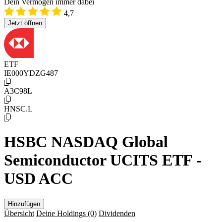
Dein Vermögen immer dabei
4,7
Jetzt öffnen
ETF
IE000YDZG487
A3C98L
HNSC.L
HSBC NASDAQ Global
Semiconductor UCITS ETF -
USD ACC
Hinzufügen
Übersicht
Deine Holdings
(0)
Dividenden