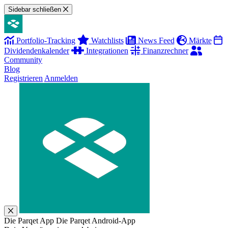
Sidebar schließen
Portfolio-Tracking
Watchlists
News Feed
Märkte
Dividendenkalender
Integrationen
Finanzrechner
Community
Blog
Registrieren
Anmelden
Die Parqet App
Die Parqet Android-App