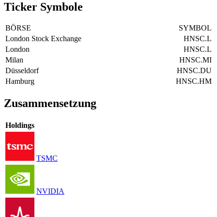
Ticker Symbole
BÖRSE
SYMBOL
London Stock Exchange
HNSC.L
London
HNSC.L
Milan
HNSC.MI
Düsseldorf
HNSC.DU
Hamburg
HNSC.HM
Zusammensetzung
Holdings
TSMC
NVIDIA