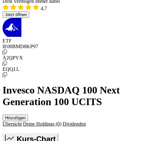
Dein Vermögen immer dabei
4,7
Jetzt öffnen
ETF
IE00BMD8KP97
A2QPVX
EQQJ.L
Invesco NASDAQ 100 Next
Generation 100 UCITS
Hinzufügen
Übersicht
Deine Holdings
(0)
Dividenden
Kurs-Chart