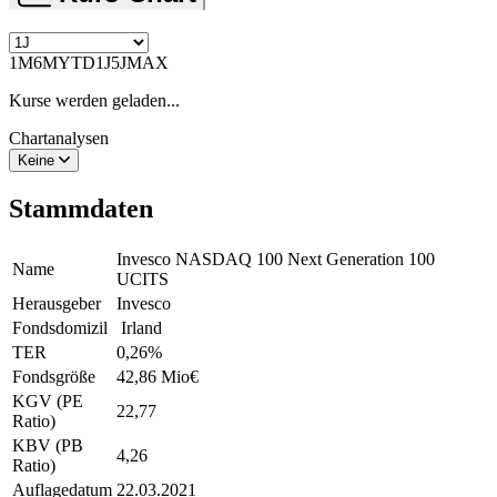
1M
6M
YTD
1J
5J
MAX
Kurse werden geladen...
Chartanalysen
Keine
Stammdaten
Invesco NASDAQ 100 Next Generation 100
Name
UCITS
Herausgeber
Invesco
Fondsdomizil
Irland
TER
0,26
%
Fondsgröße
42,86 Mio
€
KGV (PE
22,77
Ratio)
KBV (PB
4,26
Ratio)
Auflagedatum
22.03.2021