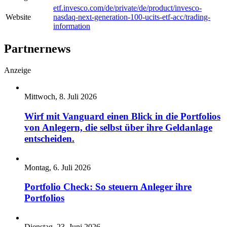
etf.invesco.com/de/private/de/product/invesco-
Website
nasdaq-next-generation-100-ucits-etf-acc/trading-
information
Partnernews
Anzeige
Mittwoch, 8. Juli 2026
Wirf mit Vanguard einen Blick in die Portfolios
von Anlegern, die selbst über ihre Geldanlage
entscheiden.
Montag, 6. Juli 2026
Portfolio Check: So steuern Anleger ihre
Portfolios
Dienstag, 23. Juni 2026