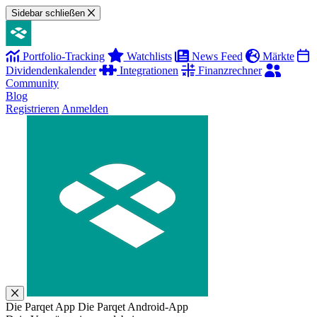
Sidebar schließen
Portfolio-Tracking
Watchlists
News Feed
Märkte
Dividendenkalender
Integrationen
Finanzrechner
Community
Blog
Registrieren
Anmelden
Die Parqet App
Die Parqet Android-App