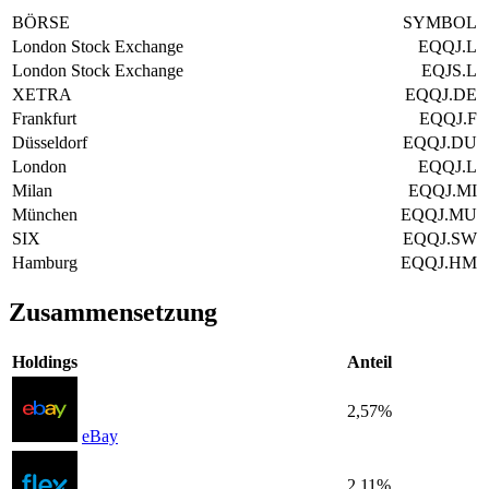
BÖRSE
SYMBOL
London Stock Exchange
EQQJ.L
London Stock Exchange
EQJS.L
XETRA
EQQJ.DE
Frankfurt
EQQJ.F
Düsseldorf
EQQJ.DU
London
EQQJ.L
Milan
EQQJ.MI
München
EQQJ.MU
SIX
EQQJ.SW
Hamburg
EQQJ.HM
Zusammensetzung
Holdings
Anteil
2,57%
eBay
2,11%