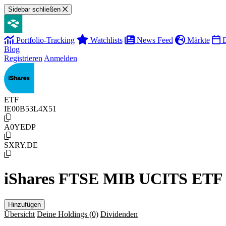
Sidebar schließen
Portfolio-Tracking
Watchlists
News Feed
Märkte
D
Blog
Registrieren
Anmelden
ETF
IE00B53L4X51
A0YEDP
SXRY.DE
iShares FTSE MIB UCITS ETF
Hinzufügen
Übersicht
Deine Holdings
(0)
Dividenden