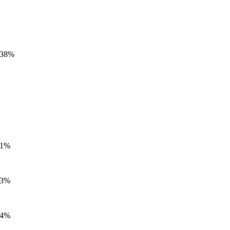
,38%
91%
93%
64%