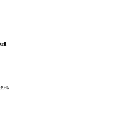
eil
,39%