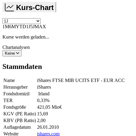
Kurs-Chart
1M
6M
YTD
1J
5J
MAX
Kurse werden geladen...
Chartanalysen
Keine
Stammdaten
Name
iShares FTSE MIB UCITS ETF - EUR ACC
Herausgeber
iShares
Fondsdomizil
Irland
TER
0,33
%
Fondsgröße
421,05 Mio
€
KGV (PE Ratio)
15,69
KBV (PB Ratio)
2,00
Auflagedatum
26.01.2010
Website
ishares.com