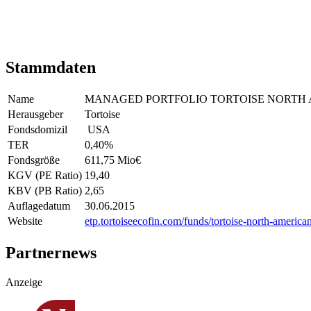
Stammdaten
Name
MANAGED PORTFOLIO TORTOISE NORTH 
Herausgeber
Tortoise
Fondsdomizil
USA
TER
0,40
%
Fondsgröße
611,75 Mio
€
KGV (PE Ratio)
19,40
KBV (PB Ratio)
2,65
Auflagedatum
30.06.2015
Website
etp.tortoiseecofin.com/funds/tortoise-north-america
Partnernews
Anzeige