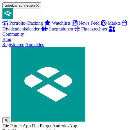
Sidebar schließen
Portfolio-Tracking
Watchlists
News Feed
Märkte
Dividendenkalender
Integrationen
Finanzrechner
Community
Blog
Registrieren
Anmelden
Die Parqet App
Die Parqet Android-App