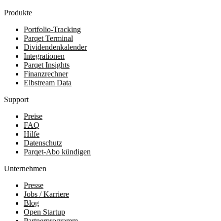
Produkte
Portfolio-Tracking
Parqet Terminal
Dividendenkalender
Integrationen
Parqet Insights
Finanzrechner
Elbstream Data
Support
Preise
FAQ
Hilfe
Datenschutz
Parqet-Abo kündigen
Unternehmen
Presse
Jobs / Karriere
Blog
Open Startup
Partnerprogramm