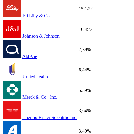
15,14%
Eli Lilly & Co
10,45%
Johnson & Johnson
7,39%
AbbVie
6,44%
UnitedHealth
5,39%
Merck & Co., Inc.
3,64%
Thermo Fisher Scientific Inc.
3,49%