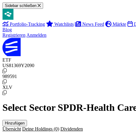
Sidebar schließen
Portfolio-Tracking
Watchlists
News Feed
Märkte
D
Blog
Registrieren
Anmelden
ETF
US81369Y2090
989591
XLV
Select Sector SPDR-Health Care 
Hinzufügen
Übersicht
Deine Holdings
(0)
Dividenden