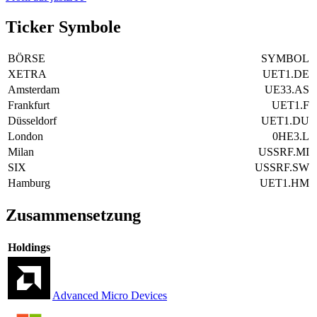
Ticker Symbole
BÖRSE
SYMBOL
XETRA
UET1.DE
Amsterdam
UE33.AS
Frankfurt
UET1.F
Düsseldorf
UET1.DU
London
0HE3.L
Milan
USSRF.MI
SIX
USSRF.SW
Hamburg
UET1.HM
Zusammensetzung
Holdings
Advanced Micro Devices