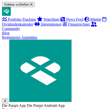
Sidebar schließen
Portfolio-Tracking
Watchlists
News Feed
Märkte
Dividendenkalender
Integrationen
Finanzrechner
Community
Blog
Registrieren
Anmelden
Die Parqet App
Die Parqet Android-App