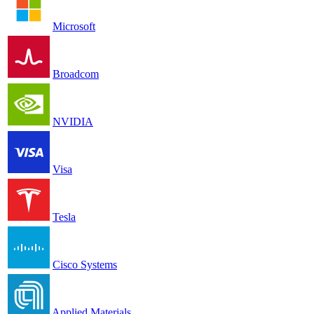
Microsoft
Broadcom
NVIDIA
Visa
Tesla
Cisco Systems
Applied Materials