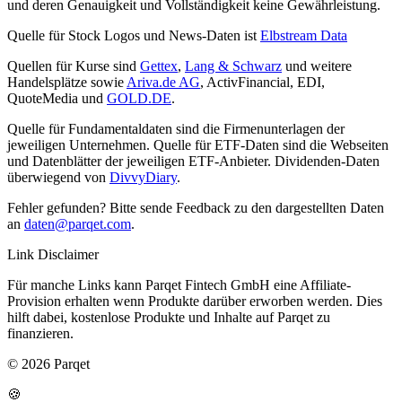
und deren Genauigkeit und Vollständigkeit keine Gewährleistung.
Quelle für Stock Logos und News-Daten ist
Elbstream Data
Quellen für Kurse sind
Gettex
,
Lang & Schwarz
und weitere
Handelsplätze sowie
Ariva.de AG
, ActivFinancial, EDI,
QuoteMedia und
GOLD.DE
.
Quelle für Fundamentaldaten sind die Firmenunterlagen der
jeweiligen Unternehmen. Quelle für ETF-Daten sind die Webseiten
und Datenblätter der jeweiligen ETF-Anbieter. Dividenden-Daten
überwiegend von
DivvyDiary
.
Fehler gefunden? Bitte sende Feedback zu den dargestellten Daten
an
daten@parqet.com
.
Link Disclaimer
Für manche Links kann Parqet Fintech GmbH eine Affiliate-
Provision erhalten wenn Produkte darüber erworben werden. Dies
hilft dabei, kostenlose Produkte und Inhalte auf Parqet zu
finanzieren.
© 2026 Parqet
🍪