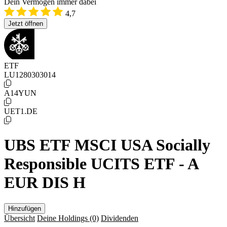
Dein Vermögen immer dabei
4,7
Jetzt öffnen
ETF
LU1280303014
A14YUN
UET1.DE
UBS ETF MSCI USA Socially
Responsible UCITS ETF - A
EUR DIS H
Hinzufügen
Übersicht
Deine Holdings
(0)
Dividenden