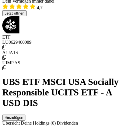
Dein Vermögen immer dabei
4,7
Jetzt öffnen
ETF
LU0629460089
A1JA1S
UIMP.AS
UBS ETF MSCI USA Socially
Responsible UCITS ETF - A
USD DIS
Hinzufügen
Übersicht
Deine Holdings
(0)
Dividenden