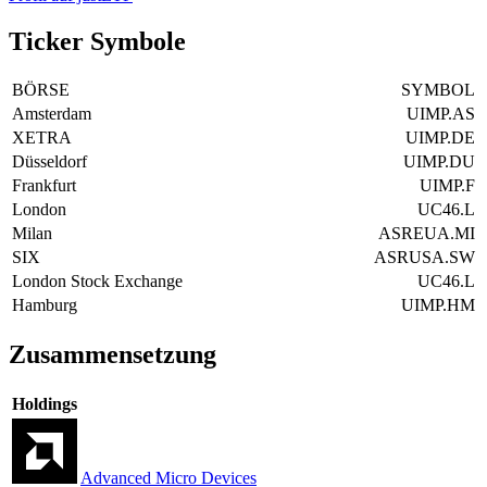
Ticker Symbole
BÖRSE
SYMBOL
Amsterdam
UIMP.AS
XETRA
UIMP.DE
Düsseldorf
UIMP.DU
Frankfurt
UIMP.F
London
UC46.L
Milan
ASREUA.MI
SIX
ASRUSA.SW
London Stock Exchange
UC46.L
Hamburg
UIMP.HM
Zusammensetzung
Holdings
Advanced Micro Devices