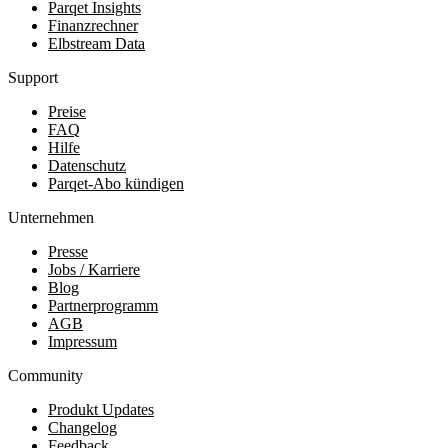
Parqet Insights
Finanzrechner
Elbstream Data
Support
Preise
FAQ
Hilfe
Datenschutz
Parqet-Abo kündigen
Unternehmen
Presse
Jobs / Karriere
Blog
Partnerprogramm
AGB
Impressum
Community
Produkt Updates
Changelog
Feedback