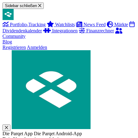
Sidebar schließen
Portfolio-Tracking
Watchlists
News Feed
Märkte
Dividendenkalender
Integrationen
Finanzrechner
Community
Blog
Registrieren
Anmelden
Die Parqet App
Die Parqet Android-App