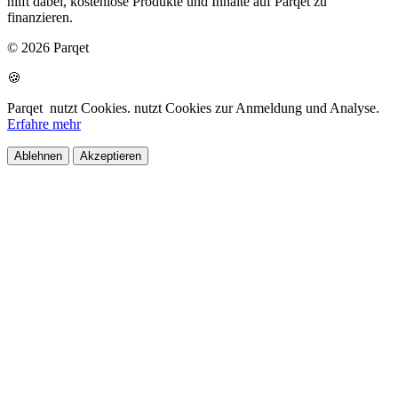
hilft dabei, kostenlose Produkte und Inhalte auf Parqet zu
finanzieren.
© 2026 Parqet
🍪
Parqet
nutzt Cookies.
nutzt Cookies zur Anmeldung und Analyse.
Erfahre mehr
Ablehnen
Akzeptieren