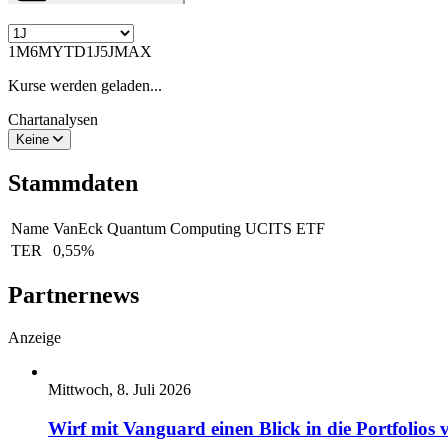
1M
6M
YTD
1J
5J
MAX
Kurse werden geladen...
Chartanalysen
Keine
Stammdaten
Name
VanEck Quantum Computing UCITS ETF
TER
0,55
%
Partnernews
Anzeige
Mittwoch, 8. Juli 2026
Wirf mit Vanguard einen Blick in die Portfolios 