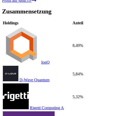
Profil auf justETF
Zusammensetzung
Holdings
Anteil
8,49%
IonQ
5,84%
D-Wave Quantum
5,32%
Rigetti Computing A