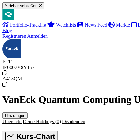
Sidebar schließen
Portfolio-Tracking
Watchlists
News Feed
Märkte
D
Blog
Registrieren
Anmelden
ETF
IE0007Y8Y157
A418QM
VanEck Quantum Computing 
Hinzufügen
Übersicht
Deine Holdings
(0)
Dividenden
Kurs-Chart