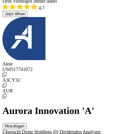
Dein Vermögen immer dabei
4,7
Jetzt öffnen
Aktie
US0517741072
A3CY5C
AUR
Aurora Innovation 'A'
Hinzufügen
Übersicht
Deine Holdings
(0)
Dividenden
Analysen