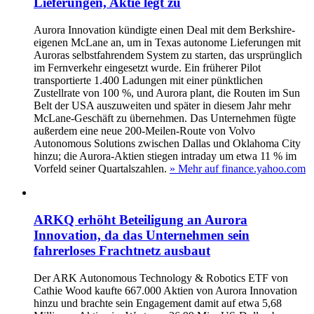
Lieferungen, Aktie legt zu
Aurora Innovation kündigte einen Deal mit dem Berkshire-
eigenen McLane an, um in Texas autonome Lieferungen mit
Auroras selbstfahrendem System zu starten, das ursprünglich
im Fernverkehr eingesetzt wurde. Ein früherer Pilot
transportierte 1.400 Ladungen mit einer pünktlichen
Zustellrate von 100 %, und Aurora plant, die Routen im Sun
Belt der USA auszuweiten und später in diesem Jahr mehr
McLane-Geschäft zu übernehmen. Das Unternehmen fügte
außerdem eine neue 200-Meilen-Route von Volvo
Autonomous Solutions zwischen Dallas und Oklahoma City
hinzu; die Aurora-Aktien stiegen intraday um etwa 11 % im
Vorfeld seiner Quartalszahlen.
» Mehr auf finance.yahoo.com
ARKQ erhöht Beteiligung an Aurora
Innovation, da das Unternehmen sein
fahrerloses Frachtnetz ausbaut
Der ARK Autonomous Technology & Robotics ETF von
Cathie Wood kaufte 667.000 Aktien von Aurora Innovation
hinzu und brachte sein Engagement damit auf etwa 5,68