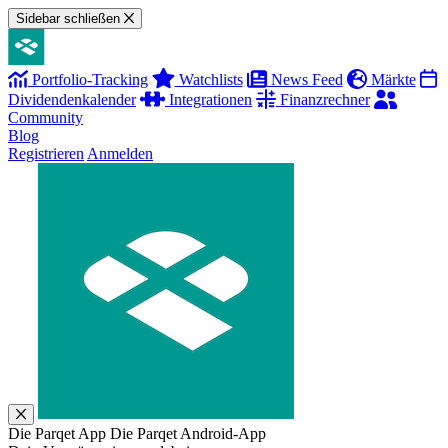
Sidebar schließen
Portfolio-Tracking
Watchlists
News Feed
Märkte
Dividendenkalender
Integrationen
Finanzrechner
Community
Blog
Registrieren
Anmelden
Die Parqet App
Die Parqet Android-App