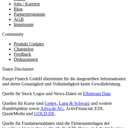
Jobs / Karriere
Blog
Partnerprogramm
AGB
Impressum
Community
Produkt Updates
Changelog
Feedback
Diskussionen
Daten Disclaimer
Parqet Fintech GmbH übernimmt für die dargestellten Informationen
und deren Genauigkeit und Vollständigkeit keine Gewährleistung.
Quelle für Stock Logos und News-Daten ist
Elbstream Data
Quellen für Kurse sind
Gettex
,
Lang & Schwarz
und weitere
Handelsplätze sowie
Ariva.de AG
, ActivFinancial, EDI,
QuoteMedia und
GOLD.DE
.
Quelle für Fundamentaldaten sind die Firmenunterlagen der