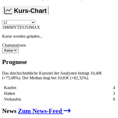
Kurs-Chart
1M
6M
YTD
1J
5J
MAX
Kurse werden geladen...
Chartanalysen
Keine
Prognose
Das durchschnittliche Kursziel der Analysten beträgt
10,40
€
(
+
75,08
%
)
. Der Median liegt bei
10,83
€
(
+
82,32
%
)
.
Kaufen
4
Halten
3
Verkaufen
0
News
Zum News-Feed