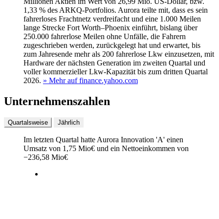
Millionen Aktien im Wert von 26,99 Mio. US-Dollar, bzw.
1,33 % des ARKQ-Portfolios. Aurora teilte mit, dass es sein
fahrerloses Frachtnetz verdreifacht und eine 1.000 Meilen
lange Strecke Fort Worth–Phoenix einführt, bislang über
250.000 fahrerlose Meilen ohne Unfälle, die Fahrern
zugeschrieben werden, zurückgelegt hat und erwartet, bis
zum Jahresende mehr als 200 fahrerlose Lkw einzusetzen, mit
Hardware der nächsten Generation im zweiten Quartal und
voller kommerzieller Lkw-Kapazität bis zum dritten Quartal
2026.
» Mehr auf finance.yahoo.com
Unternehmenszahlen
Quartalsweise
Jährlich
Im letzten
Quartal
hatte Aurora Innovation 'A' einen
Umsatz von
1,75 Mio
€
und ein Nettoeinkommen von
−
236,58 Mio
€