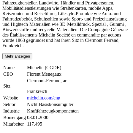
Fahrzeughersteller, Landwirte, Händler und Privatpersonen,
Mobilitätsdienstleistungen wie Straßenkarten, mobile Apps,
Reiserouten und Reiseführer, Lifestyle-Produkte wie Auto- und
Fahrradzubehör, Schuhsohlen sowie Sport- und Freizeitausrüstung
und Hightech-Materialien wie 3D-Metalldruck, Spezial-, Gummi-,
Biowerkstoffe und recycelte Materialien. Die Compagnie Générale
des Établissements Michelin Société en commandite par actions
wurde 1863 gegründet und hat ihren Sitz in Clermont-Ferrand,
Frankreich.
Mehr anzeigen
Name
Michelin (CGDE)
CEO
Florent Menegaux
Clermont-Ferrand, ar
Sitz
Frankreich
Website
michelin.com/eng
Sektor
Nicht-Basiskonsumgüter
Industrie
Kraftfahrzeugkomponenten
Börsengang
03.01.2000
Mitarbeiter
117.495