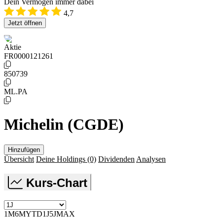
Dein Vermögen immer dabei
4,7
Jetzt öffnen
Aktie
FR0000121261
850739
ML.PA
Michelin (CGDE)
Hinzufügen
Übersicht
Deine Holdings
(0)
Dividenden
Analysen
Kurs-Chart
1M
6M
YTD
1J
5J
MAX