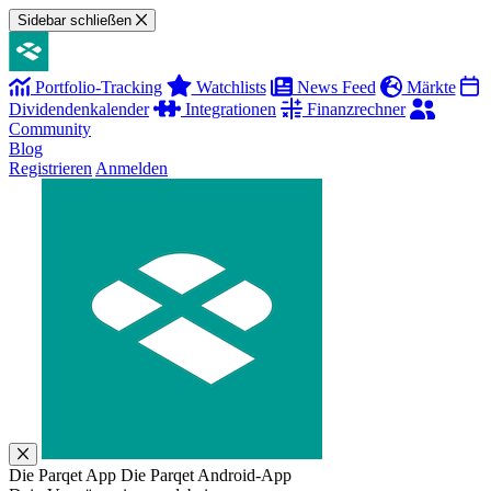
Sidebar schließen
Portfolio-Tracking
Watchlists
News Feed
Märkte
Dividendenkalender
Integrationen
Finanzrechner
Community
Blog
Registrieren
Anmelden
Die Parqet App
Die Parqet Android-App