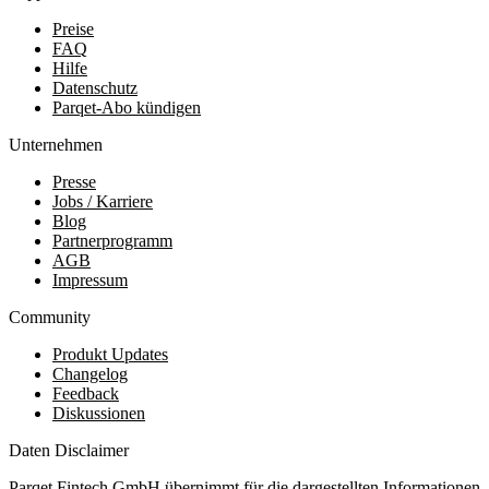
Preise
FAQ
Hilfe
Datenschutz
Parqet-Abo kündigen
Unternehmen
Presse
Jobs / Karriere
Blog
Partnerprogramm
AGB
Impressum
Community
Produkt Updates
Changelog
Feedback
Diskussionen
Daten Disclaimer
Parqet Fintech GmbH übernimmt für die dargestellten Informationen