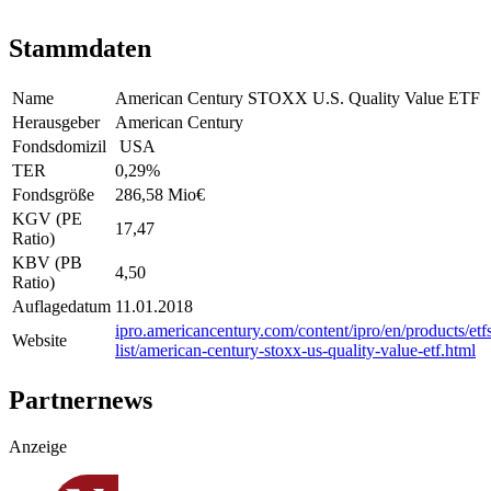
Stammdaten
Name
American Century STOXX U.S. Quality Value ETF
Herausgeber
American Century
Fondsdomizil
USA
TER
0,29
%
Fondsgröße
286,58 Mio
€
KGV (PE
17,47
Ratio)
KBV (PB
4,50
Ratio)
Auflagedatum
11.01.2018
ipro.americancentury.com/content/ipro/en/products/etf
Website
list/american-century-stoxx-us-quality-value-etf.html
Partnernews
Anzeige