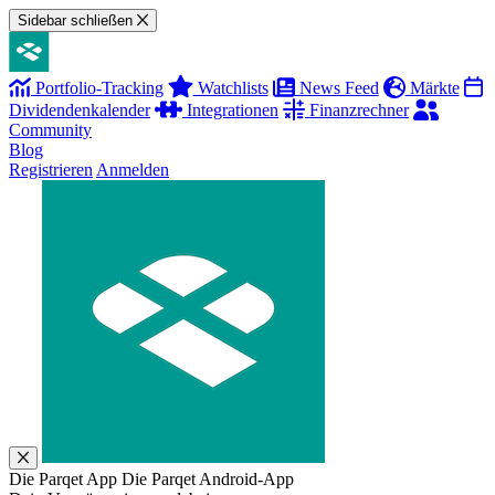
Sidebar schließen
Portfolio-Tracking
Watchlists
News Feed
Märkte
Dividendenkalender
Integrationen
Finanzrechner
Community
Blog
Registrieren
Anmelden
Die Parqet App
Die Parqet Android-App