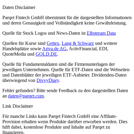
Daten Disclaimer
Parqet Fintech GmbH übernimmt für die dargestellten Informationen
und deren Genauigkeit und Vollständigkeit keine Gewährleistung.
Quelle für Stock Logos und News-Daten ist
Elbstream Data
Quellen für Kurse sind
Gettex
,
Lang & Schwarz
und weitere
Handelsplätze sowie
Ariva.de AG
, ActivFinancial, EDI,
QuoteMedia und
GOLD.DE
.
Quelle für Fundamentaldaten sind die Firmenunterlagen der
jeweiligen Unternehmen. Quelle für ETF-Daten sind die Webseiten
und Datenblätter der jeweiligen ETF-Anbieter. Dividenden-Daten
überwiegend von
DivvyDiary
.
Fehler gefunden? Bitte sende Feedback zu den dargestellten Daten
an
daten@parqet.com
.
Link Disclaimer
Für manche Links kann Parqet Fintech GmbH eine Affiliate-
Provision erhalten wenn Produkte darüber erworben werden. Dies
hilft dabei, kostenlose Produkte und Inhalte auf Parqet zu
finanzieren.