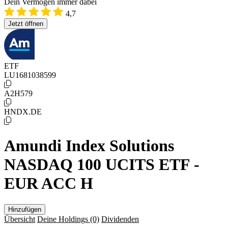
Dein Vermögen immer dabei
4,7
Jetzt öffnen
ETF
LU1681038599
A2H579
HNDX.DE
Amundi Index Solutions
NASDAQ 100 UCITS ETF -
EUR ACC H
Hinzufügen
Übersicht
Deine Holdings
(0)
Dividenden