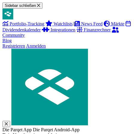
Sidebar schließen
Portfolio-Tracking
Watchlists
News Feed
Märkte
Dividendenkalender
Integrationen
Finanzrechner
Community
Blog
Registrieren
Anmelden
Die Parqet App
Die Parqet Android-App