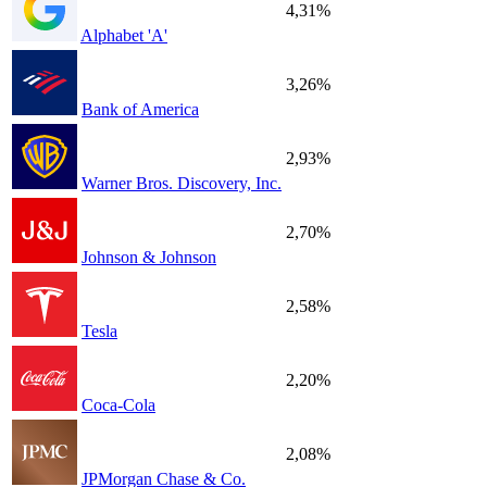
4,31%
Alphabet 'A'
3,26%
Bank of America
2,93%
Warner Bros. Discovery, Inc.
2,70%
Johnson & Johnson
2,58%
Tesla
2,20%
Coca-Cola
2,08%
JPMorgan Chase & Co.