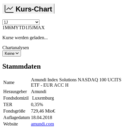
Kurs-Chart
1M
6M
YTD
1J
5J
MAX
Kurse werden geladen...
Chartanalysen
Keine
Stammdaten
Amundi Index Solutions NASDAQ 100 UCITS
Name
ETF - EUR ACC H
Herausgeber
Amundi
Fondsdomizil
Luxemburg
TER
0,35
%
Fondsgröße
729,46 Mio
€
Auflagedatum
18.04.2018
Website
amundi.com