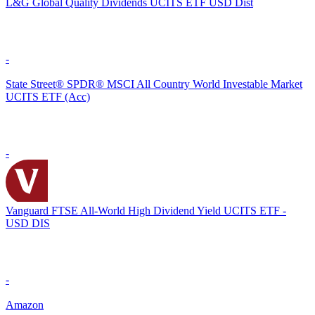
L&G Global Quality Dividends UCITS ETF USD Dist
-
State Street® SPDR® MSCI All Country World Investable Market
UCITS ETF (Acc)
-
Vanguard FTSE All-World High Dividend Yield UCITS ETF -
USD DIS
-
Amazon