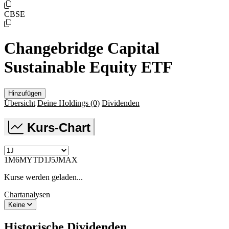
CBSE
Changebridge Capital
Sustainable Equity ETF
Hinzufügen
Übersicht
Deine Holdings
(0)
Dividenden
Kurs-Chart
1M
6M
YTD
1J
5J
MAX
Kurse werden geladen...
Chartanalysen
Keine
Historische
Dividenden