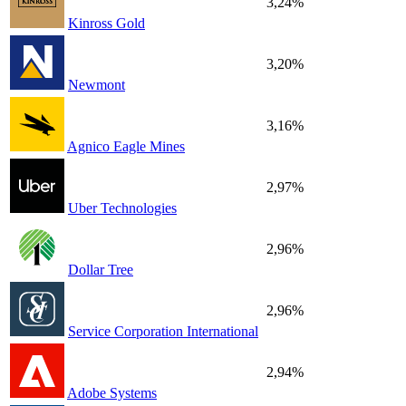
3,24%
Kinross Gold
3,20%
Newmont
3,16%
Agnico Eagle Mines
2,97%
Uber Technologies
2,96%
Dollar Tree
2,96%
Service Corporation International
2,94%
Adobe Systems