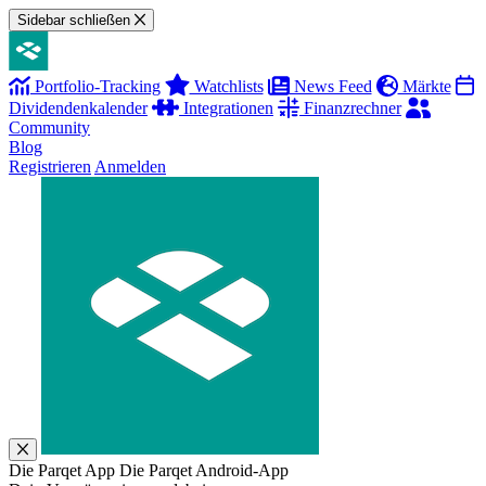
Sidebar schließen
Portfolio-Tracking
Watchlists
News Feed
Märkte
Dividendenkalender
Integrationen
Finanzrechner
Community
Blog
Registrieren
Anmelden
Die Parqet App
Die Parqet Android-App