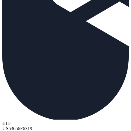
ETF
US53656F6319