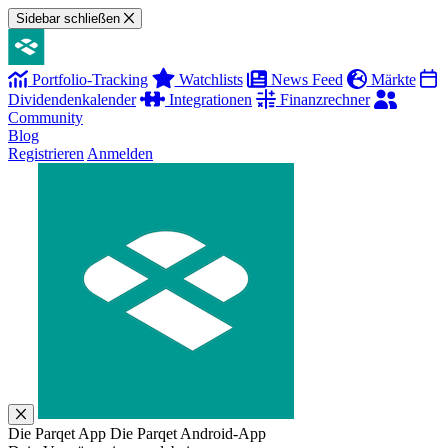
Sidebar schließen
Portfolio-Tracking
Watchlists
News Feed
Märkte
Dividendenkalender
Integrationen
Finanzrechner
Community
Blog
Registrieren
Anmelden
Die Parqet App
Die Parqet Android-App