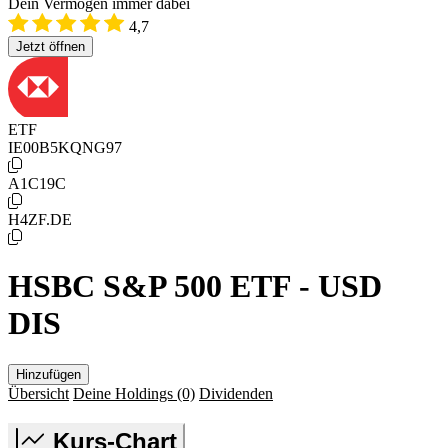
Dein Vermögen immer dabei
4,7
Jetzt öffnen
ETF
IE00B5KQNG97
A1C19C
H4ZF.DE
HSBC S&P 500 ETF - USD
DIS
Hinzufügen
Übersicht
Deine Holdings
(0)
Dividenden
Kurs-Chart