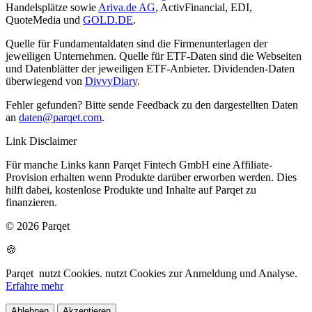
Handelsplätze sowie
Ariva.de AG
, ActivFinancial, EDI,
QuoteMedia und
GOLD.DE
.
Quelle für Fundamentaldaten sind die Firmenunterlagen der
jeweiligen Unternehmen. Quelle für ETF-Daten sind die Webseiten
und Datenblätter der jeweiligen ETF-Anbieter. Dividenden-Daten
überwiegend von
DivvyDiary
.
Fehler gefunden? Bitte sende Feedback zu den dargestellten Daten
an
daten@parqet.com
.
Link Disclaimer
Für manche Links kann Parqet Fintech GmbH eine Affiliate-
Provision erhalten wenn Produkte darüber erworben werden. Dies
hilft dabei, kostenlose Produkte und Inhalte auf Parqet zu
finanzieren.
© 2026 Parqet
🍪
Parqet
nutzt Cookies.
nutzt Cookies zur Anmeldung und Analyse.
Erfahre mehr
Ablehnen
Akzeptieren