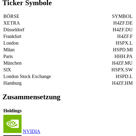
Ticker Symbole
BÖRSE
SYMBOL
XETRA
H4ZF.DE
Düsseldorf
H4ZF.DU
Frankfurt
H4ZF.F
London
HSPX.L
Milan
HSPD.MI
Paris
HHH.PA
München
H4ZF.MU
SIX
HSPX.SW
London Stock Exchange
HSPD.L
Hamburg
H4ZF.HM
Zusammensetzung
Holdings
NVIDIA