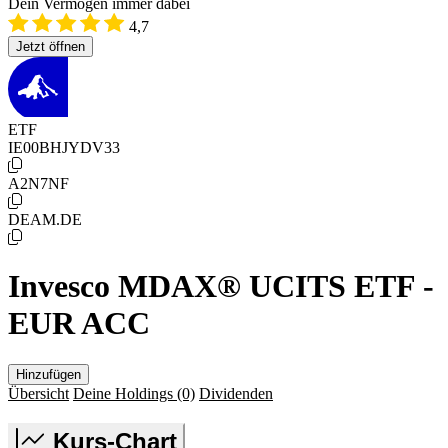
Dein Vermögen immer dabei
4,7
Jetzt öffnen
ETF
IE00BHJYDV33
A2N7NF
DEAM.DE
Invesco MDAX® UCITS ETF -
EUR ACC
Hinzufügen
Übersicht
Deine Holdings
(0)
Dividenden
Kurs-Chart