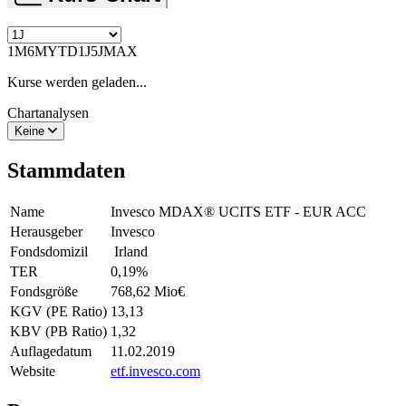
1M
6M
YTD
1J
5J
MAX
Kurse werden geladen...
Chartanalysen
Keine
Stammdaten
Name
Invesco MDAX® UCITS ETF - EUR ACC
Herausgeber
Invesco
Fondsdomizil
Irland
TER
0,19
%
Fondsgröße
768,62 Mio
€
KGV (PE Ratio)
13,13
KBV (PB Ratio)
1,32
Auflagedatum
11.02.2019
Website
etf.invesco.com