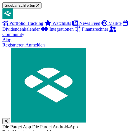
Sidebar schließen
Portfolio-Tracking
Watchlists
News Feed
Märkte
Dividendenkalender
Integrationen
Finanzrechner
Community
Blog
Registrieren
Anmelden
Die Parqet App
Die Parqet Android-App