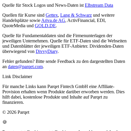
Quelle für Stock Logos und News-Daten ist
Elbstream Data
Quellen für Kurse sind
Gettex
,
Lang & Schwarz
und weitere
Handelsplätze sowie
Ariva.de AG
, ActivFinancial, EDI,
QuoteMedia und
GOLD.DE
.
Quelle für Fundamentaldaten sind die Firmenunterlagen der
jeweiligen Unternehmen. Quelle für ETF-Daten sind die Webseiten
und Datenblätter der jeweiligen ETF-Anbieter. Dividenden-Daten
überwiegend von
DivvyDiary
.
Fehler gefunden? Bitte sende Feedback zu den dargestellten Daten
an
daten@parqet.com
.
Link Disclaimer
Für manche Links kann Parqet Fintech GmbH eine Affiliate-
Provision erhalten wenn Produkte darüber erworben werden. Dies
hilft dabei, kostenlose Produkte und Inhalte auf Parqet zu
finanzieren.
© 2026 Parqet
🍪