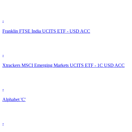
-
Franklin FTSE India UCITS ETF - USD ACC
-
Xtrackers MSCI Emerging Markets UCITS ETF - 1C USD ACC
-
Alphabet 'C'
-