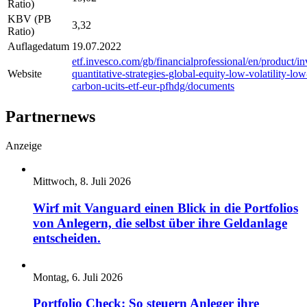
Ratio)
KBV (PB
3,32
Ratio)
Auflagedatum
19.07.2022
etf.invesco.com/gb/financialprofessional/en/product/in
Website
quantitative-strategies-global-equity-low-volatility-low
carbon-ucits-etf-eur-pfhdg/documents
Partnernews
Anzeige
Mittwoch, 8. Juli 2026
Wirf mit Vanguard einen Blick in die Portfolios
von Anlegern, die selbst über ihre Geldanlage
entscheiden.
Montag, 6. Juli 2026
Portfolio Check: So steuern Anleger ihre