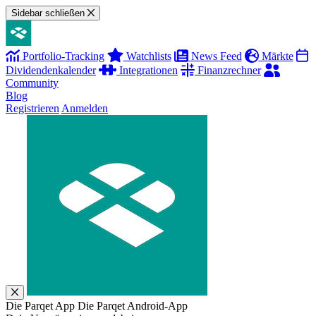
Sidebar schließen
Portfolio-Tracking
Watchlists
News Feed
Märkte
Dividendenkalender
Integrationen
Finanzrechner
Community
Blog
Registrieren
Anmelden
Die Parqet App
Die Parqet Android-App