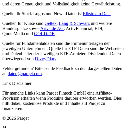
und deren Genauigkeit und Vollständigkeit keine Gewährleistung.
Quelle für Stock Logos und News-Daten ist
Elbstream Data
Quellen für Kurse sind
Gettex
,
Lang & Schwarz
und weitere
Handelsplätze sowie
Ariva.de AG
, ActivFinancial, EDI,
QuoteMedia und
GOLD.DE
.
Quelle für Fundamentaldaten sind die Firmenunterlagen der
jeweiligen Unternehmen. Quelle für ETF-Daten sind die Webseiten
und Datenblätter der jeweiligen ETF-Anbieter. Dividenden-Daten
überwiegend von
DivvyDiary
.
Fehler gefunden? Bitte sende Feedback zu den dargestellten Daten
an
daten@parqet.com
.
Link Disclaimer
Für manche Links kann Parqet Fintech GmbH eine Affiliate-
Provision erhalten wenn Produkte darüber erworben werden. Dies
hilft dabei, kostenlose Produkte und Inhalte auf Parqet zu
finanzieren.
© 2026 Parqet
🍪