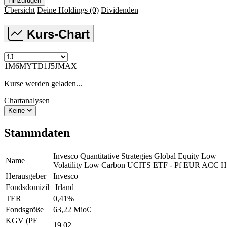
Hinzufügen
Übersicht
Deine Holdings
(0)
Dividenden
Kurs-Chart
1M
6M
YTD
1J
5J
MAX
Kurse werden geladen...
Chartanalysen
Keine
Stammdaten
Invesco Quantitative Strategies Global Equity Low
Name
Volatility Low Carbon UCITS ETF - Pf EUR ACC H
Herausgeber
Invesco
Fondsdomizil
Irland
TER
0,41
%
Fondsgröße
63,22 Mio
€
KGV (PE
19,02