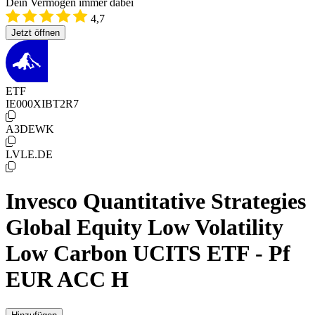
Dein Vermögen immer dabei
4,7
Jetzt öffnen
ETF
IE000XIBT2R7
A3DEWK
LVLE.DE
Invesco Quantitative Strategies
Global Equity Low Volatility
Low Carbon UCITS ETF - Pf
EUR ACC H