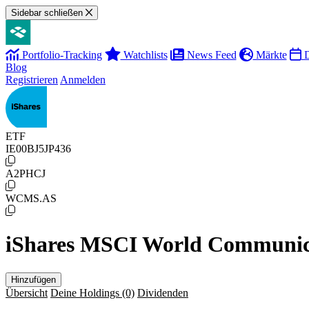
Sidebar schließen
Portfolio-Tracking
Watchlists
News Feed
Märkte
D
Blog
Registrieren
Anmelden
ETF
IE00BJ5JP436
A2PHCJ
WCMS.AS
iShares MSCI World Communica
Hinzufügen
Übersicht
Deine Holdings
(0)
Dividenden