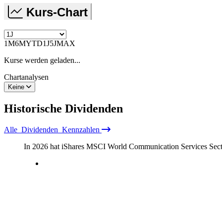
Kurs-Chart
1M
6M
YTD
1J
5J
MAX
Kurse werden geladen...
Chartanalysen
Keine
Historische
Dividenden
Alle
Dividenden
Kennzahlen
In 2026 hat iShares MSCI World Communication Services S