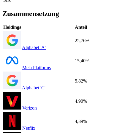
SIX
Zusammensetzung
Holdings
Anteil
25,76%
Alphabet 'A'
15,40%
Meta Platforms
5,82%
Alphabet 'C'
4,90%
Verizon
4,89%
Netflix