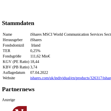
Stammdaten
Name
iShares MSCI World Communication Services Se
Herausgeber
iShares
Fondsdomizil
Irland
TER
0,25
%
Fondsgröße
111,62 Mio
€
KGV (PE Ratio)
18,44
KBV (PB Ratio)
3,74
Auflagedatum
07.04.2022
Website
ishares.com/uk/individual/en/products/326317/ishar
Partnernews
Anzeige