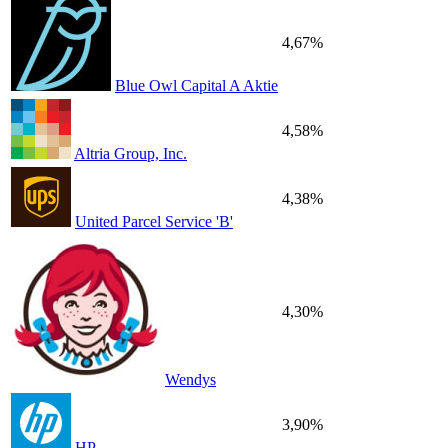
4,67%
Blue Owl Capital A Aktie
4,58%
Altria Group, Inc.
4,38%
United Parcel Service 'B'
4,30%
Wendys
3,90%
HP