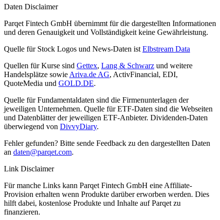
Daten Disclaimer
Parqet Fintech GmbH übernimmt für die dargestellten Informationen
und deren Genauigkeit und Vollständigkeit keine Gewährleistung.
Quelle für Stock Logos und News-Daten ist
Elbstream Data
Quellen für Kurse sind
Gettex
,
Lang & Schwarz
und weitere
Handelsplätze sowie
Ariva.de AG
, ActivFinancial, EDI,
QuoteMedia und
GOLD.DE
.
Quelle für Fundamentaldaten sind die Firmenunterlagen der
jeweiligen Unternehmen. Quelle für ETF-Daten sind die Webseiten
und Datenblätter der jeweiligen ETF-Anbieter. Dividenden-Daten
überwiegend von
DivvyDiary
.
Fehler gefunden? Bitte sende Feedback zu den dargestellten Daten
an
daten@parqet.com
.
Link Disclaimer
Für manche Links kann Parqet Fintech GmbH eine Affiliate-
Provision erhalten wenn Produkte darüber erworben werden. Dies
hilft dabei, kostenlose Produkte und Inhalte auf Parqet zu
finanzieren.