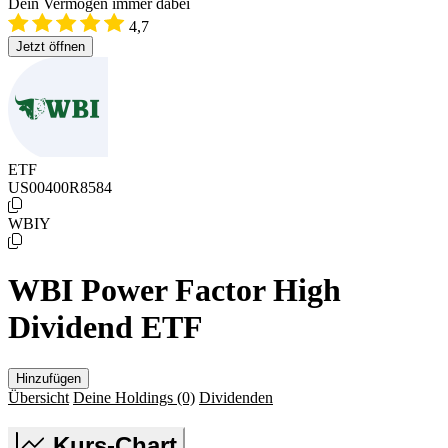
Dein Vermögen immer dabei
4,7
Jetzt öffnen
ETF
US00400R8584
WBIY
WBI Power Factor High
Dividend ETF
Hinzufügen
Übersicht
Deine Holdings
(0)
Dividenden
Kurs-Chart