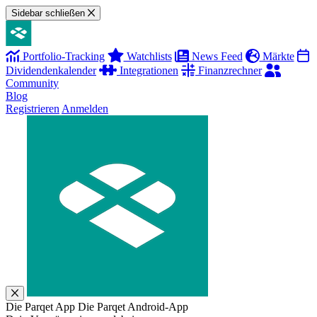
Sidebar schließen
Portfolio-Tracking
Watchlists
News Feed
Märkte
Dividendenkalender
Integrationen
Finanzrechner
Community
Blog
Registrieren
Anmelden
Die Parqet App
Die Parqet Android-App