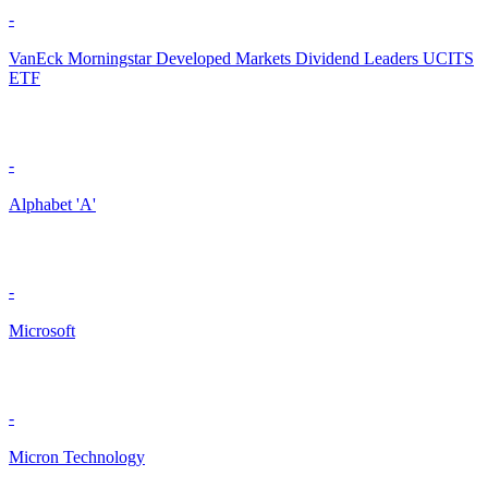
-
VanEck Morningstar Developed Markets Dividend Leaders UCITS
ETF
-
Alphabet 'A'
-
Microsoft
-
Micron Technology