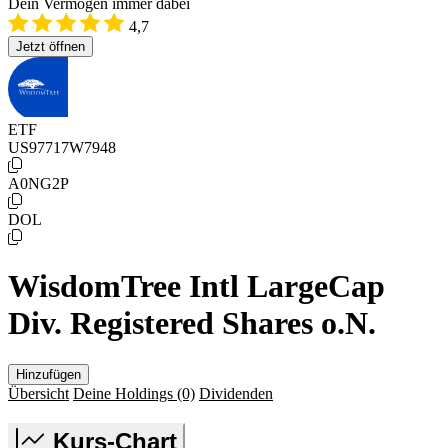
Dein Vermögen immer dabei
4,7
Jetzt öffnen
ETF
US97717W7948
A0NG2P
DOL
WisdomTree Intl LargeCap
Div. Registered Shares o.N.
Hinzufügen
Übersicht
Deine Holdings
(0)
Dividenden
Kurs-Chart