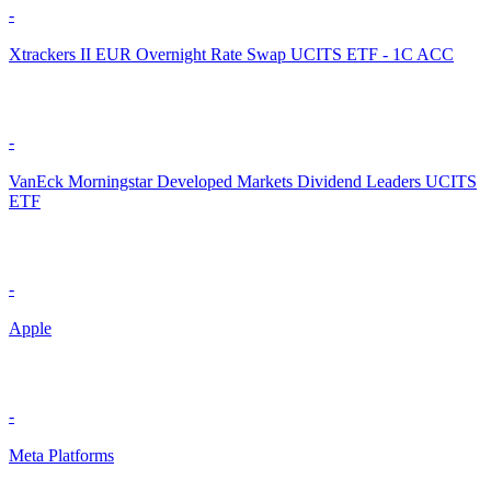
-
Xtrackers II EUR Overnight Rate Swap UCITS ETF - 1C ACC
-
VanEck Morningstar Developed Markets Dividend Leaders UCITS
ETF
-
Apple
-
Meta Platforms