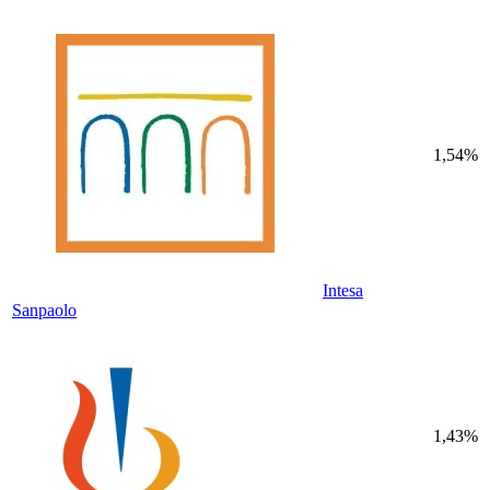
1,54%
Intesa
Sanpaolo
1,43%