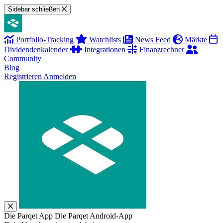
Sidebar schließen
Portfolio-Tracking
Watchlists
News Feed
Märkte
Dividendenkalender
Integrationen
Finanzrechner
Community
Blog
Registrieren
Anmelden
Die Parqet App
Die Parqet Android-App