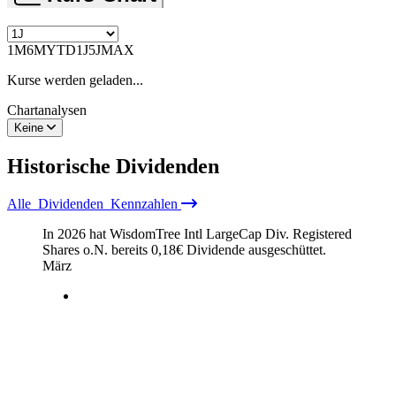
1M
6M
YTD
1J
5J
MAX
Kurse werden geladen...
Chartanalysen
Keine
Historische
Dividenden
Alle
Dividenden
Kennzahlen
In 2026 hat WisdomTree Intl LargeCap Div. Registered
Shares o.N. bereits
0,18
€
Dividende ausgeschüttet.
März