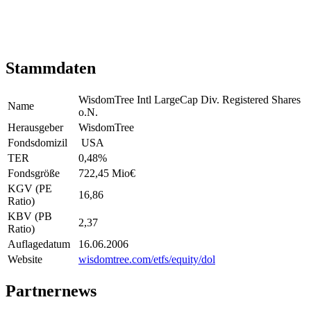
Stammdaten
WisdomTree Intl LargeCap Div. Registered Shares
Name
o.N.
Herausgeber
WisdomTree
Fondsdomizil
USA
TER
0,48
%
Fondsgröße
722,45 Mio
€
KGV (PE
16,86
Ratio)
KBV (PB
2,37
Ratio)
Auflagedatum
16.06.2006
Website
wisdomtree.com/etfs/equity/dol
Partnernews