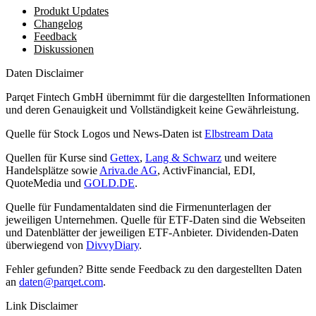
Produkt Updates
Changelog
Feedback
Diskussionen
Daten Disclaimer
Parqet Fintech GmbH übernimmt für die dargestellten Informationen
und deren Genauigkeit und Vollständigkeit keine Gewährleistung.
Quelle für Stock Logos und News-Daten ist
Elbstream Data
Quellen für Kurse sind
Gettex
,
Lang & Schwarz
und weitere
Handelsplätze sowie
Ariva.de AG
, ActivFinancial, EDI,
QuoteMedia und
GOLD.DE
.
Quelle für Fundamentaldaten sind die Firmenunterlagen der
jeweiligen Unternehmen. Quelle für ETF-Daten sind die Webseiten
und Datenblätter der jeweiligen ETF-Anbieter. Dividenden-Daten
überwiegend von
DivvyDiary
.
Fehler gefunden? Bitte sende Feedback zu den dargestellten Daten
an
daten@parqet.com
.
Link Disclaimer