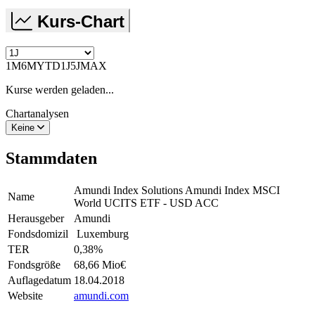
Kurs-Chart
1M
6M
YTD
1J
5J
MAX
Kurse werden geladen...
Chartanalysen
Keine
Stammdaten
Amundi Index Solutions Amundi Index MSCI
Name
World UCITS ETF - USD ACC
Herausgeber
Amundi
Fondsdomizil
Luxemburg
TER
0,38
%
Fondsgröße
68,66 Mio
€
Auflagedatum
18.04.2018
Website
amundi.com