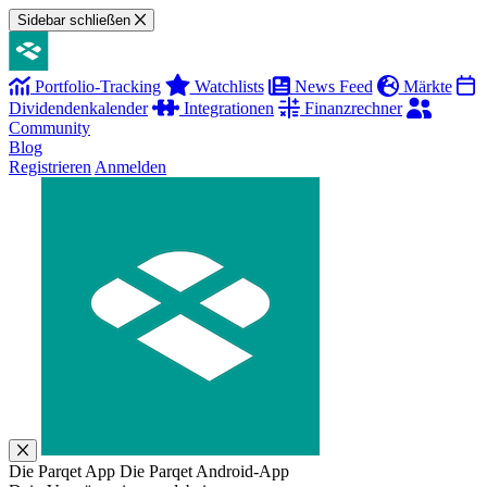
Sidebar schließen
Portfolio-Tracking
Watchlists
News Feed
Märkte
Dividendenkalender
Integrationen
Finanzrechner
Community
Blog
Registrieren
Anmelden
Die Parqet App
Die Parqet Android-App