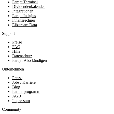
Parqet Terminal
Dividendenkalender
Integrationen
Parqet Insights
Finanzrechner
Elbstream Data
Support
Preise
FAQ
Hilfe
Datenschutz
Parqet-Abo kündigen
Unternehmen
Presse
Jobs / Karriere
Blog
Partnerprogramm
AGB
Impressum
Community