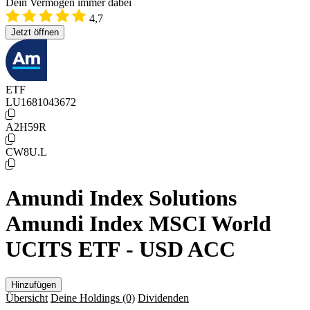
Dein Vermögen immer dabei
4,7
Jetzt öffnen
ETF
LU1681043672
A2H59R
CW8U.L
Amundi Index Solutions
Amundi Index MSCI World
UCITS ETF - USD ACC
Hinzufügen
Übersicht
Deine Holdings
(0)
Dividenden