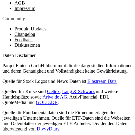
AGB
Impressum
Community
Produkt Updates
Changelog
Feedback
Diskussionen
Daten Disclaimer
Parqet Fintech GmbH übernimmt für die dargestellten Informationen
und deren Genauigkeit und Vollständigkeit keine Gewährleistung.
Quelle für Stock Logos und News-Daten ist
Elbstream Data
Quellen für Kurse sind
Gettex
,
Lang & Schwarz
und weitere
Handelsplätze sowie
Ariva.de AG
, ActivFinancial, EDI,
QuoteMedia und
GOLD.DE
.
Quelle für Fundamentaldaten sind die Firmenunterlagen der
jeweiligen Unternehmen. Quelle für ETF-Daten sind die Webseiten
und Datenblätter der jeweiligen ETF-Anbieter. Dividenden-Daten
überwiegend von
DivvyDiary
.