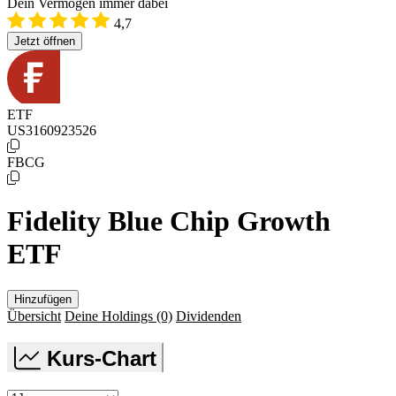
Dein Vermögen immer dabei
4,7
Jetzt öffnen
ETF
US3160923526
FBCG
Fidelity Blue Chip Growth
ETF
Hinzufügen
Übersicht
Deine Holdings
(0)
Dividenden
Kurs-Chart