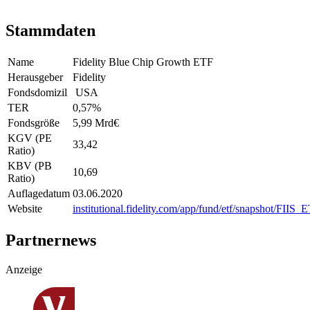
Stammdaten
Name
Fidelity Blue Chip Growth ETF
Herausgeber
Fidelity
Fondsdomizil
USA
TER
0,57
%
Fondsgröße
5,99 Mrd
€
KGV (PE
33,42
Ratio)
KBV (PB
10,69
Ratio)
Auflagedatum
03.06.2020
Website
institutional.fidelity.com/app/fund/etf/snapshot/FI
Partnernews
Anzeige