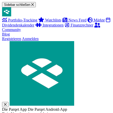
Sidebar schließen
Portfolio-Tracking
Watchlists
News Feed
Märkte
Dividendenkalender
Integrationen
Finanzrechner
Community
Blog
Registrieren
Anmelden
Die Parqet App
Die Parqet Android-App