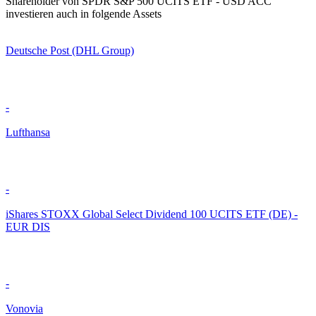
Shareholder von SPDR S&P 500 UCITS ETF - USD ACC
investieren auch in folgende Assets
Deutsche Post (DHL Group)
-
Lufthansa
-
iShares STOXX Global Select Dividend 100 UCITS ETF (DE) -
EUR DIS
-
Vonovia