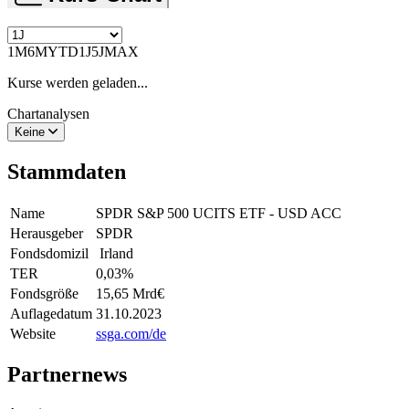
1M
6M
YTD
1J
5J
MAX
Kurse werden geladen...
Chartanalysen
Keine
Stammdaten
Name
SPDR S&P 500 UCITS ETF - USD ACC
Herausgeber
SPDR
Fondsdomizil
Irland
TER
0,03
%
Fondsgröße
15,65 Mrd
€
Auflagedatum
31.10.2023
Website
ssga.com/de
Partnernews