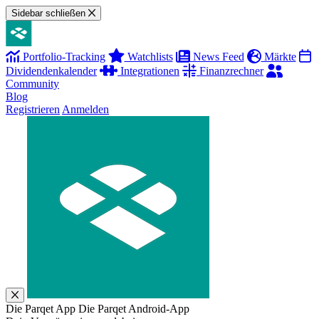
Sidebar schließen
Portfolio-Tracking
Watchlists
News Feed
Märkte
Dividendenkalender
Integrationen
Finanzrechner
Community
Blog
Registrieren
Anmelden
Die Parqet App
Die Parqet Android-App