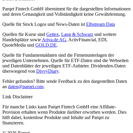
Parqet Fintech GmbH übernimmt für die dargestellten Informationen
und deren Genauigkeit und Vollständigkeit keine Gewährleistung.
Quelle für Stock Logos und News-Daten ist
Elbstream Data
Quellen für Kurse sind
Gettex
,
Lang & Schwarz
und weitere
Handelsplätze sowie
Ariva.de AG
, ActivFinancial, EDI,
QuoteMedia und
GOLD.DE
.
Quelle für Fundamentaldaten sind die Firmenunterlagen der
jeweiligen Unternehmen. Quelle für ETF-Daten sind die Webseiten
und Datenblätter der jeweiligen ETF-Anbieter. Dividenden-Daten
überwiegend von
DivvyDiary
.
Fehler gefunden? Bitte sende Feedback zu den dargestellten Daten
an
daten@parqet.com
.
Link Disclaimer
Für manche Links kann Parqet Fintech GmbH eine Affiliate-
Provision erhalten wenn Produkte darüber erworben werden. Dies
hilft dabei, kostenlose Produkte und Inhalte auf Parqet zu
finanzieren.
© 2026 Parqet