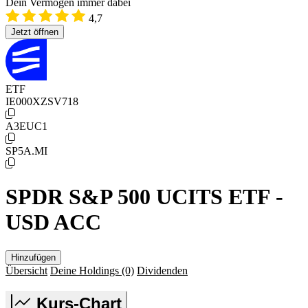
Dein Vermögen immer dabei
4,7
Jetzt öffnen
ETF
IE000XZSV718
A3EUC1
SP5A.MI
SPDR S&P 500 UCITS ETF -
USD ACC
Hinzufügen
Übersicht
Deine Holdings
(0)
Dividenden
Kurs-Chart