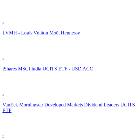
-
LVMH - Louis Vuitton Moët Hennessy
-
iShares MSCI India UCITS ETF - USD ACC
-
VanEck Morningstar Developed Markets Dividend Leaders UCITS
ETF
-