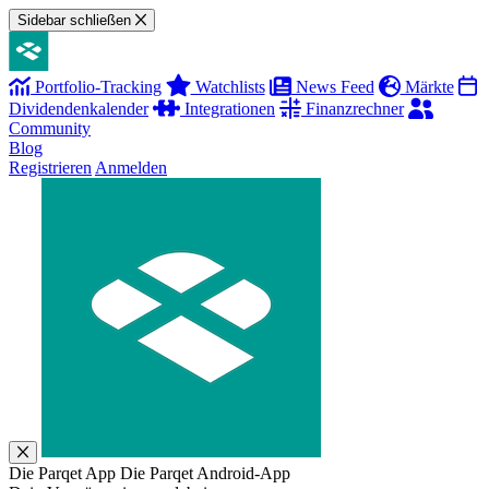
Sidebar schließen
Portfolio-Tracking
Watchlists
News Feed
Märkte
Dividendenkalender
Integrationen
Finanzrechner
Community
Blog
Registrieren
Anmelden
Die Parqet App
Die Parqet Android-App