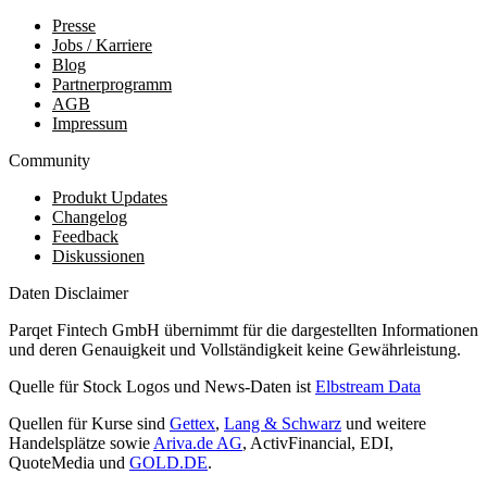
Presse
Jobs / Karriere
Blog
Partnerprogramm
AGB
Impressum
Community
Produkt Updates
Changelog
Feedback
Diskussionen
Daten Disclaimer
Parqet Fintech GmbH übernimmt für die dargestellten Informationen
und deren Genauigkeit und Vollständigkeit keine Gewährleistung.
Quelle für Stock Logos und News-Daten ist
Elbstream Data
Quellen für Kurse sind
Gettex
,
Lang & Schwarz
und weitere
Handelsplätze sowie
Ariva.de AG
, ActivFinancial, EDI,
QuoteMedia und
GOLD.DE
.