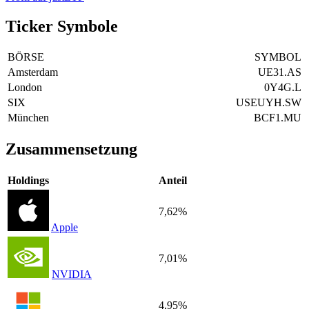
Ticker Symbole
BÖRSE
SYMBOL
Amsterdam
UE31.AS
London
0Y4G.L
SIX
USEUYH.SW
München
BCF1.MU
Zusammensetzung
Holdings
Anteil
7,62%
Apple
7,01%
NVIDIA
4,95%