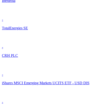
Iberdrola
-
TotalEnergies SE
-
CRH PLC
-
iShares MSCI Emerging Markets UCITS ETF - USD DIS
-