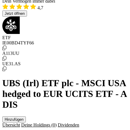
Dein Vermögen immer dabei
4,7
Jetzt öffnen
ETF
IE00BD4TYF66
A113UU
UE31.AS
UBS (Irl) ETF plc - MSCI USA
hedged to EUR UCITS ETF - A
DIS
Hinzufügen
Übersicht
Deine Holdings
(0)
Dividenden