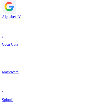
Alphabet 'A'
-
Coca-Cola
-
Mastercard
-
Splunk