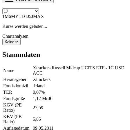
1M
6M
YTD
1J
5J
MAX
Kurse werden geladen...
Chartanalysen
Keine
Stammdaten
Xtrackers Russell Midcap UCITS ETF - 1C USD
Name
ACC
Herausgeber
Xtrackers
Fondsdomizil
Irland
TER
0,07
%
Fondsgröße
1,12 Mrd
€
KGV (PE
27,59
Ratio)
KBV (PB
5,85
Ratio)
Auflagedatum
09.05.2011