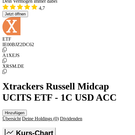
Dein Vermögen immer dabei
4,7
Jetzt öffnen
ETF
IE00BJZ2DC62
A1XEJS
XRSM.DE
Xtrackers Russell Midcap
UCITS ETF - 1C USD ACC
Hinzufügen
Übersicht
Deine Holdings
(0)
Dividenden
Kurs-Chart